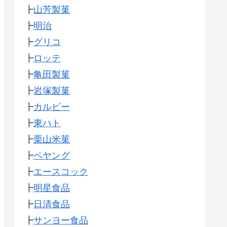
┣
山芳製菓
┣
明治
┣
グリコ
┣
ロッテ
┣
亀田製菓
┣
岩塚製菓
┣
カルビー
┣
東ハト
┣
栗山米菓
┣
ペヤング
┣
エースコック
┣
明星食品
┣
日清食品
┣
サンヨー食品