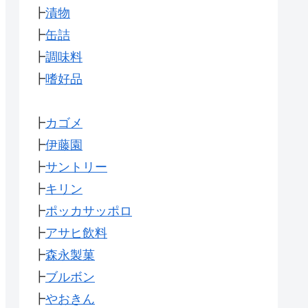
┣
漬物
┣
缶詰
┣
調味料
┣
嗜好品
┣
カゴメ
┣
伊藤園
┣
サントリー
┣
キリン
┣
ポッカサッポロ
┣
アサヒ飲料
┣
森永製菓
┣
ブルボン
┣
やおきん