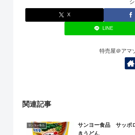
シ
X
LINE
特売屋＠アマ
関連記事
サンヨー食品 サッポ
サンヨー食品
きうどん