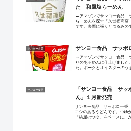
た 和風塩らーめん
→アマゾンでサンヨー食品 
らーめんを探す「久世福商店
です。表面に張りとつるみのあ
サンヨー食品 サッポ
サンヨー食品
→アマゾンでサンヨー食品 
りのあるめんに仕上げました
た。ポークとオイスターのうま
「サンヨー食品 サッ
サンヨー食品
ん」１月新発売
サンヨー食品 サッポロ一番
コシのあるうどんです。つゆ
「桃屋のつゆ」をベースに、か