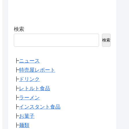
検索
検索
┣
ニュース
┣
特売屋レポート
┣
ドリンク
┣
レトルト食品
┣
ラーメン
┣
インスタント食品
┣
お菓子
┣
麺類