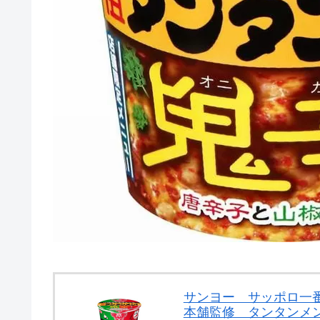
サンヨー サッポロ一
本舗監修 タンタンメン