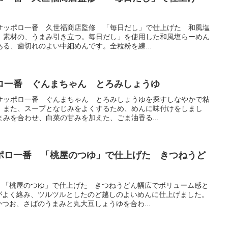
サッポロ一番 久世福商店監修 「毎日だし」で仕上げた 和風塩
 素材の、うまみ引き立つ。毎日だし」を使用した和風塩らーめん
る、歯切れのよい中細めんです。全粒粉を練...
ロ一番 ぐんまちゃん とろみしょうゆ
サッポロ一番 ぐんまちゃん とろみしょうゆを探すしなやかで粘
。また、スープとなじみをよくするため、めんに味付けをしまし
みを合わせ、白菜の甘みを加えた、ごま油香る...
ポロ一番 「桃屋のつゆ」で仕上げた きつねうど
 「桃屋のつゆ」で仕上げた きつねうどん幅広でボリューム感と
がよく絡み、ツルツルとしたのど越しのよいめんに仕上げました。
つお、さばのうまみと丸大豆しょうゆを合わ...