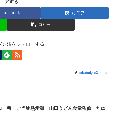
ェアする
Facebook
はてブ
コピー
ゾン沼をフォローする
tokubaiya@matsu
ロ一番 ご当地熱愛麺 山田うどん食堂監修 たぬ