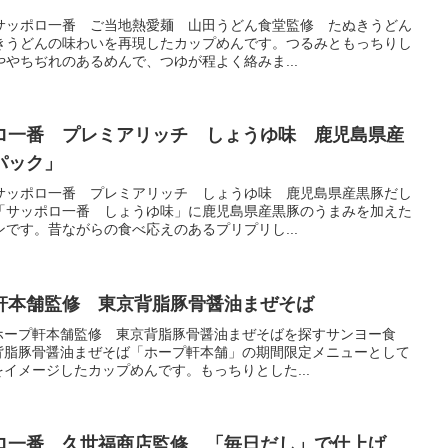
サッポロ一番 ご当地熱愛麺 山田うどん食堂監修 たぬきうどん
きうどんの味わいを再現したカップめんです。つるみともっちりし
やちぢれのあるめんで、つゆが程よく絡みま...
ロ一番 プレミアリッチ しょうゆ味 鹿児島県産
パック」
サッポロ一番 プレミアリッチ しょうゆ味 鹿児島県産黒豚だし
「サッポロ一番 しょうゆ味」に鹿児島県産黒豚のうまみを加えた
です。昔ながらの食べ応えのあるプリプリし...
軒本舗監修 東京背脂豚骨醤油まぜそば
ホープ軒本舗監修 東京背脂豚骨醤油まぜそばを探すサンヨー食
背脂豚骨醤油まぜそば「ホープ軒本舗」の期間限定メニューとして
イメージしたカップめんです。もっちりとした...
ロ一番 久世福商店監修 「毎日だし」で仕上げ