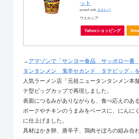
ット
posted with
カエレバ
ウエルシア
Yahooショッピング
Ama
→
アマゾンで「サンヨー食品 サッポロ一番
タンタンメン 鬼辛セカンド タテビッグ」
人気ラーメン店「元祖ニュータンタンメン本
テ型ビッグカップで再現しました。
表面につるみがありながらも、食べ応えのあ
ポークやチキンのうまみをベースに、にんに
に仕上げました。
具材はかき卵、唐辛子、鶏肉そぼろの組み合