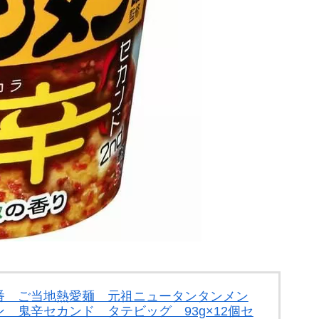
番 ご当地熱愛麺 元祖ニュータンタンメン
 鬼辛セカンド タテビッグ 93g×12個セ