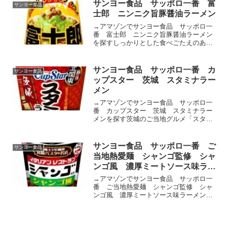
サンヨー食品 サッポロ一番 富
サンヨー食品
士郎 ニンニク旨豚醤油ラーメン
→アマゾンでサンヨー食品 サッポロ一
番 富士郎 ニンニク旨豚醤油ラーメン
を探すしっかりとした食べごたえのある
めんで、十分なボリューム感がありま
す。ポークのうまみをベースに、キレの
ある醤油の風味を合わせ、アクセントに
サンヨー食品 サッポロ一番 カ
サンヨー食品
ニンニクや背脂の風味をきか...
ップスター 茨城 スタミナラー
メン
→アマゾンでサンヨー食品 サッポロ一
番 カップスター 茨城 スタミナラー
メンを探す茨城のご当地グルメ「スタミ
ナラーメン」の味わいを再現したカップ
めんです。しっかりとした食べ応えのあ
る食感のめんです。適度なちぢれがつい
サンヨー食品 サッポロ一番 ご
サンヨー食品
ているためスープがよく絡...
当地熱愛麺 シャンゴ監修 シャ
ンゴ風 濃厚ミートソース味ラー
メン
→アマゾンでサンヨー食品 サッポロ一
番 ご当地熱愛麺 シャンゴ監修 シャ
ンゴ風 濃厚ミートソース味ラーメンを
探す群馬県の老舗イタリアンレストラン
「シャンゴ」のシャンゴ風のソースの味
わいをイメージしたラーメンです。しな
やかで粘りのあるめんに仕...