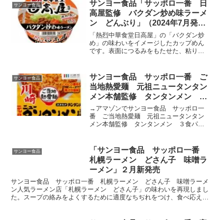
サンヨー食品「サッポロ一番 日
サンヨー食品
高屋監修 バクダン炒め味ラーメ
ン どんぶり」（2024年7月発
売）
「熱烈中華食堂日高屋」の「バクダン炒
め」の味わいをイメージしたカップめん
です。表面につるみをもたせた、粘りの
ある食感のめんです。ちぢれをつけるこ
とでスープが絡むめんに仕上げました。
調理感のある豚肉のコクに野菜の旨みと
サンヨー食品 サッポロ一番 ご
サンヨー食品
ラードで炒めた味わいが特...
当地熱愛麺 元祖ニュータンタン
メン本舗監修 タンタンメン ３
食パック
→アマゾンでサンヨー食品 サッポロ一
番 ご当地熱愛麺 元祖ニュータンタン
メン本舗監修 タンタンメン ３食パッ
クを探す人気ラーメン店「元祖ニュータ
ンタンメン本舗」のタンタンメンの味わ
いを袋めんで再現しました。中細めんな
「サンヨー食品 サッポロ一番
サンヨー食品
がらもしっかりとした張り...
札幌ラーメン どさん子 味噌ラ
ーメン」２月新発売
サンヨー食品 サッポロ一番 札幌ラーメン どさん子 味噌ラーメ
ン人気ラーメン店「札幌ラーメン どさん子」の味わいを再現しまし
た。スープの絡みをよくするために適度なちぢれをつけ、食べ応えの
あるもっちりとした食感の太めんに仕上げました。ポークの...