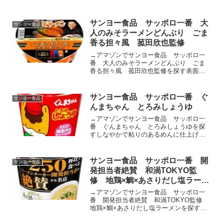
もたせた、粘りのある食感のめんです。
ちぢれをつけることでスープが絡むめん
に仕上げました。「サッポロ一番 みそ
サンヨー食品 サッポロ一番 大
サンヨー食品
ラーメンどんぶり」の味わ...
人のみそラーメンどんぶり ごま
香る担々風 菰田欣也監修
→アマゾンでサンヨー食品 サッポロ一
番 大人のみそラーメンどんぶり ごま
香る担々風 菰田欣也監修を探す表面に
つるみをもたせた、粘りのある食感のめ
んです。ちぢれをつけることでスープが
絡むめんに仕上げました。スープは米み
サンヨー食品 サッポロ一番 ぐ
サンヨー食品
そ、豆みそのうまみと香味...
んまちゃん とろみしょうゆ
→アマゾンでサンヨー食品 サッポロ一
番 ぐんまちゃん とろみしょうゆを探
すしなやかで粘りのあるめんに仕上げま
した。また、スープとなじみをよくする
ため、めんに味付けをしました。ポーク
とオイスターのうまみを合わせ、白菜の
サンヨー食品 サッポロ一番 開
サンヨー食品
甘みを加えた、ごま油香る...
発担当者絶賛 和渦TOKYO監
修 地鶏×鯛×あさりだし塩ラーメ
ン
→アマゾンでサンヨー食品 サッポロ一
番 開発担当者絶賛 和渦TOKYO監修
地鶏×鯛×あさりだし塩ラーメンを探すサ
ッポロ一番 開発担当者絶賛 和渦TOKYO