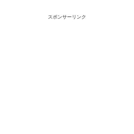
監修 地鶏×鯛×あさりだし塩ラーメン
posted with カエレバ Yahooショ...
スポンサーリンク