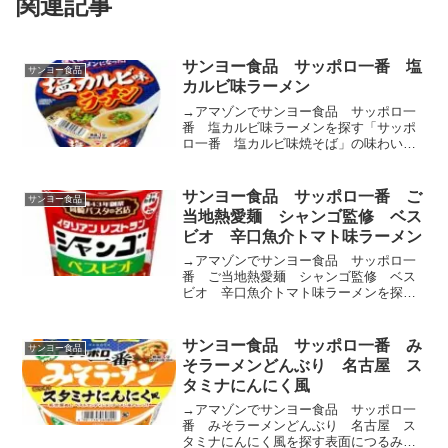
関連記事
サンヨー食品 サッポロ一番 塩
サンヨー食品
カルビ味ラーメン
→アマゾンでサンヨー食品 サッポロ一
番 塩カルビ味ラーメンを探す「サッポ
ロ一番 塩カルビ味焼そば」の味わいを
ラーメンで再現しました。表面につるみ
をもたせた、粘りのある食感のめんで
す。ちぢれをつけることでスープが絡む
サンヨー食品 サッポロ一番 ご
サンヨー食品
めんに仕上げました。ビーフ...
当地熱愛麺 シャンゴ監修 ベス
ビオ 辛口魚介トマト味ラーメン
→アマゾンでサンヨー食品 サッポロ一
番 ご当地熱愛麺 シャンゴ監修 ベス
ビオ 辛口魚介トマト味ラーメンを探す
群馬県の老舗イタリアンレストラン「シ
ャンゴ」のベスビオのソースの味わいを
イメージしたラーメンです。しなやかで
サンヨー食品 サッポロ一番 み
サンヨー食品
粘りのあるめんに仕上げま...
そラーメンどんぶり 名古屋 ス
タミナにんにく風
→アマゾンでサンヨー食品 サッポロ一
番 みそラーメンどんぶり 名古屋 ス
タミナにんにく風を探す表面につるみを