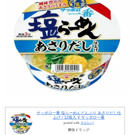
サッポロ一番 塩らーめんどんぶり あさりだし仕
上げ ( 12個入 )/ サッポロ一番
posted with
カエレバ
爽快ドラッグ