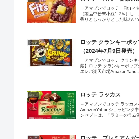
→アマゾンでロッテ Fit’
（製品中粉末小豆1.2％）し
香りとしっかりとした味わいで気
ロッテ クランキーポップ
ロッテ
（2024年7月9日発売）
→アマゾンでロッテ クランキー
蔵】ロッテ クランキーポップジョイ
エレバ楽天市場AmazonYaho..
ロッテ ラッカス
ロッテ
→アマゾンでロッテ ラッカスを探
AmazonYahooショッ
ンセプトは、「ラミーのラム酒
ロッテ プレミアムガ
ロッテ