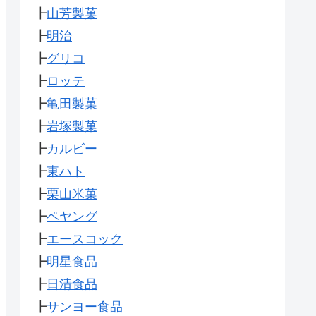
┣
山芳製菓
┣
明治
┣
グリコ
┣
ロッテ
┣
亀田製菓
┣
岩塚製菓
┣
カルビー
┣
東ハト
┣
栗山米菓
┣
ペヤング
┣
エースコック
┣
明星食品
┣
日清食品
┣
サンヨー食品