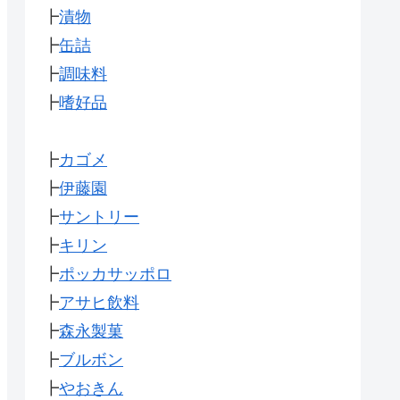
┣
漬物
┣
缶詰
┣
調味料
┣
嗜好品
┣
カゴメ
┣
伊藤園
┣
サントリー
┣
キリン
┣
ポッカサッポロ
┣
アサヒ飲料
┣
森永製菓
┣
ブルボン
┣
やおきん