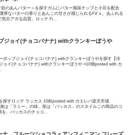
s＜甘欲のあんバター＞を探すガムにバター風味チップと小豆を配合
、濃厚なバターの香りとあんこの甘さが感じられるFit’ｓ。あふれる
分アガる品質。ロッテ Fi...
ジョイ(チョコバナナ) withクランキーぼうや
ポップジョイ(チョコバナナ) withクランキーぼうやを探す【冷
(チョコバナナ) withクランキーぼうや ×10個posted with カ
.
すロッテ ラッカス 10粒posted with カエレバ楽天市場
ピング中身は「ラミー」の味、形は「バッカス」のスタイルこの商品のコ
を、バッカスのチョコ...
ーナ フルーツショコラ＜アンフィニマン フレーズ