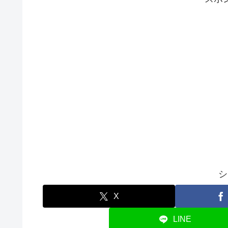
シ
X
LINE