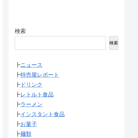
検索
検索
┣
ニュース
┣
特売屋レポート
┣
ドリンク
┣
レトルト食品
┣
ラーメン
┣
インスタント食品
┣
お菓子
┣
麺類