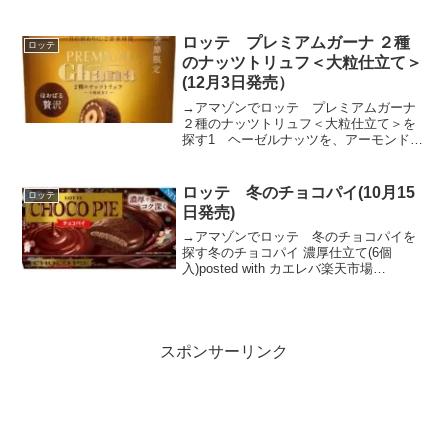
まずっぱい梅味グミ。
ロッテ プレミアムガーナ ２種
ロッテ
のナッツトリュフ＜大粒仕立て＞
(12月3日発売）
→アマゾンでロッテ プレミアムガーナ
２種のナッツトリュフ＜大粒仕立て＞を
探す1 ヘーゼルナッツを、アーモンドク
ランチとヘーゼルナッツペースト入りの
ガーナミルク※で包み込みました。※ヘ
ーゼルナッツペースト1.4％使用（チョコ
ロッテ 冬のチョコパイ(10月15
ロッテ
レート中）2 仕...
日発売)
→アマゾンでロッテ 冬のチョコパイを
探す冬のチョコパイ 濃厚仕立て(6個
入)posted with カエレバ楽天市場
AmazonYahooショッピング
スポンサーリンク