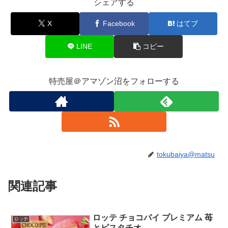
シェアする
X
Facebook
はてブ
LINE
コピー
特売屋＠アマゾン沼をフォローする
tokubaiya@matsu
関連記事
ロッテ チョコパイ プレミアム 苺
ロッテ
とピスタチオ