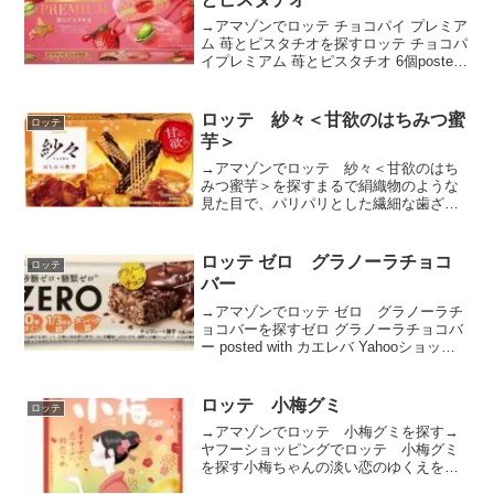
→アマゾンでロッテ チョコパイ プレミア
ム 苺とピスタチオを探すロッテ チョコパ
イプレミアム 苺とピスタチオ 6個posted
with カエレバ楽天市場AmazonYahooショ
ッピング
ロッテ 紗々＜甘欲のはちみつ蜜
ロッテ
芋＞
→アマゾンでロッテ 紗々＜甘欲のはち
みつ蜜芋＞を探すまるで絹織物のような
見た目で、パリパリとした繊細な歯ざわ
りとお口の中でほろほろほどけるように
溶けていく口どけが特徴の紗々。はちみ
つ蜜芋の甘さに、ビター・ホワイトの味
ロッテ ゼロ グラノーラチョコ
ロッテ
わいが合わさり、紗々なら...
バー
→アマゾンでロッテ ゼロ グラノーラチ
ョコバーを探すゼロ グラノーラチョコバ
ー posted with カエレバ Yahooショッピ
ングAmazon楽天市場
ロッテ 小梅グミ
ロッテ
→アマゾンでロッテ 小梅グミを探す→
ヤフーショッピングでロッテ 小梅グミ
を探す小梅ちゃんの淡い恋のゆくえを予
感させる儚い梅の花びら型とレア型のあ