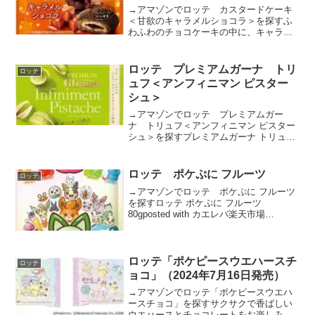
→アマゾンでロッテ カスタードケーキ
＜甘欲のキャラメルショコラ＞を探すふ
わふわのチョコケーキの中に、キャラメ
ルカスタードクリームと30％増量した
（3）チョコレートソー スを閉じ込め
た、甘さをしっかりと堪能できるカス タ
ロッテ プレミアムガーナ トリ
ロッテ
ードケーキ。 （３）...
ュフ＜アンフィニマン ピスター
シュ＞
→アマゾンでロッテ プレミアムガー
ナ トリュフ＜アンフィニマン ピスター
シュ＞を探すプレミアムガーナ トリュフ
アンフィニマン ピスターシュ(49g)posted
with カエレバ楽天市場AmazonYahooショ
ッピングピエール・エルメ...
ロッテ ポケぷに フルーツ
ロッテ
→アマゾンでロッテ ポケぷに フルーツ
を探すロッテ ポケぷに フルーツ
80gposted with カエレバ楽天市場
AmazonYahooショッピング
ロッテ「ポケピースウエハースチ
ロッテ
ョコ」（2024年7月16日発売）
→アマゾンでロッテ「ポケピースウエハ
ースチョコ」を探すサクサクで香ばしい
ウエハースとチョコレートをお楽しみい