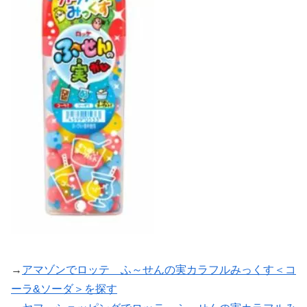
→
アマゾンでロッテ ふ～せんの実カラフルみっくす＜コ
ーラ&ソーダ＞を探す