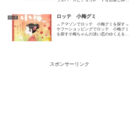
ただけます。第2弾ではジラーチがポケピ
ースにやってきたよ！思わず集めたくな
るポケモンのシールが入っています。シ
ロッテ 小梅グミ
ロッテ
ールは集めて楽しい全2...
→アマゾンでロッテ 小梅グミを探す→
ヤフーショッピングでロッテ 小梅グミ
を探す小梅ちゃんの淡い恋のゆくえを予
感させる儚い梅の花びら型とレア型のあ
まずっぱい梅味グミ。
スポンサーリンク