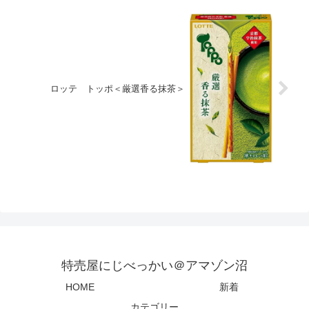
ロッテ トッポ＜厳選香る抹茶＞
特売屋にじべっかい＠アマゾン沼
HOME
新着
カテゴリー