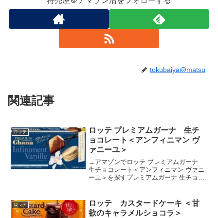
特売屋＠アマゾン沼をフォローする
tokubaiya@matsu
関連記事
ロッテ プレミアムガーナ 生チ
ロッテ
ョコレート＜アンフィニマン ヴ
ァニーユ＞
→アマゾンでロッテ プレミアムガーナ
生チョコレート＜アンフィニマン ヴァニ
ーユ＞を探すプレミアムガーナ 生チョコ
レート アンフィニマン ヴァニーユposted
with カエレバ楽天市場AmazonYahooショ
ッピングピエール・エルメの...
ロッテ カスタードケーキ ＜甘
ロッテ
欲のキャラメルショコラ＞