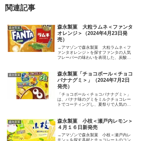
関連記事
森永製菓 大粒ラムネ＜ファンタ
森永製菓
オレンジ＞（2024年4月23日発
売）
→アマゾンで森永製菓 大粒ラムネ＜フ
ァンタオレンジ＞を探すファンタの人気
フレーバーの味わいを表現した、炭酸を
彷彿とさせるシュワシュワ感があるぶど
う糖８０％のラムネです。
森永製菓「チョコボール＜チョコ
森永製菓
バナナグミ＞」（2024年7月2日
発売）
「チョコボール＜チョコバナナグミ＞」
は、バナナ味のグミをミルクチョコレー
トでコーティングし、夏祭りで人気のチ
ョコバナナの味わいをイメージしまし
た。→アマゾンで森永製菓「チョコボー
ル＜チョコバナナグミ＞」を探す森永製
森永製菓 小枝＜瀬戸内レモン＞
森永製菓
菓 チョコボール チョコバ...
４月１６日新発売
→アマゾンで森永製菓 小枝＜瀬戸内レ
モン＞を探す具材とチョコレートのコン