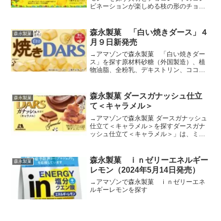
ビネーションが楽しめる枝の形のチョコ
レートです。希少な瀬戸内産レモンを使
用し、爽やかなレモン味の小枝をつくり
ました。原材料砂糖（外国製造、国内製
森永製菓 「白い焼きダース」４
森永製菓
造）、植物油脂、乳糖、デ...
月９日新発売
→アマゾンで森永製菓 「白い焼きダー
ス」を探す原材料砂糖（外国製造）、植
物油脂、全粉乳、デキストリン、ココア
バター、脱脂粉乳／乳化剤（大豆由
来）、トレハロース、香料栄養成分エネ
ルギー:２８９ｋｃａｌたんぱく質:３．１
森永製菓 ダースガナッシュ仕立
森永製菓
ｇ脂質:１８．０ｇ炭水化...
て＜キャラメル＞
→アマゾンで森永製菓 ダースガナッシュ
仕立て＜キャラメル＞を探すダースガナ
ッシュ仕立て＜キャラメル＞」は、ミル
クチョコレートの優しい甘さと、ガナッ
シュ仕立てのキャラメルが織りなす深い
コクが特徴です。口に入れた瞬間、キャ
森永製菓 ｉｎゼリーエネルギー
森永製菓
ラメルの芳醇な香りが広...
レモン（2024年5月14日発売）
→アマゾンで森永製菓 ｉｎゼリーエネ
ルギーレモンを探す