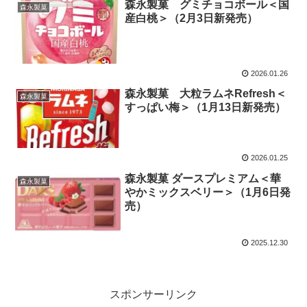
森永製菓 グミチョコボール＜国
森永製菓
産白桃＞（2月3日新発売）
2026.01.26
森永製菓 大粒ラムネRefresh＜
森永製菓
すっぱい梅＞（1月13日新発売）
2026.01.25
森永製菓 ダースプレミアム＜華
森永製菓
やかミックスベリー＞（1月6日発
売）
2025.12.30
スポンサーリンク