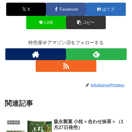
X
Facebook
はてブ
LINE
コピー
特売屋＠アマゾン沼をフォローする
tokubaiya@matsu
関連記事
森永製菓 小枝＜合わせ抹茶＞（1
森永製菓
月27日発売）