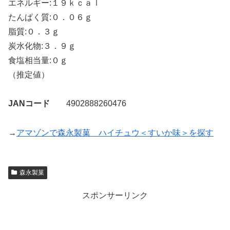
エネルギー:１９ｋｃａｌ
たんぱく質:０．０６ｇ
脂質:０．３ｇ
炭水化物:３．９ｇ
食塩相当量:０ｇ
（推定値）
JANコード
4902888260476
→
アマゾンで森永製菓 ハイチュウ＜すいか味＞を探す
森永製菓
スポンサーリンク