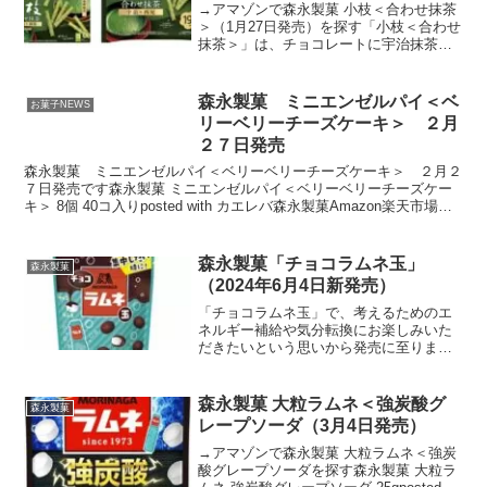
→アマゾンで森永製菓 小枝＜合わせ抹茶
＞（1月27日発売）を探す「小枝＜合わせ
抹茶＞」は、チョコレートに宇治抹茶と
西尾の抹茶を練りこみ、サクっとした心
地よい食感と香り立つ抹茶の味わいの絶
妙なコンビネーションが楽しめます。
森永製菓 ミニエンゼルパイ＜ベ
お菓子NEWS
リーベリーチーズケーキ＞ ２月
２７日発売
森永製菓 ミニエンゼルパイ＜ベリーベリーチーズケーキ＞ ２月２
７日発売です森永製菓 ミニエンゼルパイ＜ベリーベリーチーズケー
キ＞ 8個 40コ入りposted with カエレバ森永製菓Amazon楽天市場
Yahooショッピング原材料小麦粉...
森永製菓「チョコラムネ玉」
森永製菓
（2024年6月4日新発売）
「チョコラムネ玉」で、考えるためのエ
ネルギー補給や気分転換にお楽しみいた
だきたいという思いから発売に至りまし
た。ラムネとチョコの新しい組み合わせ
で、お客様に笑顔をお届けしてまいりま
す。→アマゾンで森永製菓「チョコラム
森永製菓 大粒ラムネ＜強炭酸グ
森永製菓
ネ玉」を探す森永製菓 チ...
レープソーダ（3月4日発売）
→アマゾンで森永製菓 大粒ラムネ＜強炭
酸グレープソーダを探す森永製菓 大粒ラ