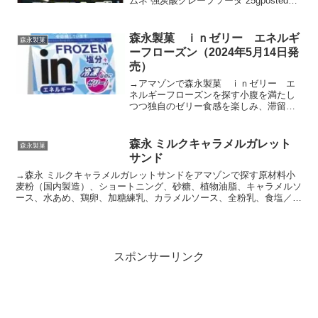
ムネ 強炭酸グレープソーダ 25gposted
with カエレバ楽天市場AmazonYahooショ
ッピング
森永製菓 ｉｎゼリー エネルギ
森永製菓
ーフローズン（2024年5月14日発
売）
→アマゾンで森永製菓 ｉｎゼリー エ
ネルギーフローズンを探す小腹を満たし
つつ独自のゼリー食感を楽しみ、滞留感
のある冷却性によって暑さ対策が出来
る、夏季限定のｉｎゼリーです。
森永 ミルクキャラメルガレット
森永製菓
サンド
→森永 ミルクキャラメルガレットサンドをアマゾンで探す原材料小
麦粉（国内製造）、ショートニング、砂糖、植物油脂、キャラメルソ
ース、水あめ、鶏卵、加糖練乳、カラメルソース、全粉乳、食塩／酒
精、香料、カラメル色素、加工デンプン、乳化剤（大豆由来...
スポンサーリンク