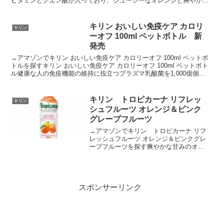
ビタミンとクエン酸が入っており、ジューシーなオレンジと爽やかな
ホワイトグレープの本格的な味わいです。トロピ...
キリン おいしい免疫ケア カロリ
キリン
ーオフ 100ml ペットボトル 新
発売
→アマゾンでキリン おいしい免疫ケア カロリーオフ 100ml ペットボ
トルを探すキリン おいしい免疫ケア カロリーオフ 100ml ペットボト
ル健康な人の免疫機能の維持に役立つプラズマ乳酸菌を1,000億個配
合。満足感のある飲みごたえがあ...
キリン トロピカーナ リフレッ
キリン
シュフルーツ オレンジ＆ピンク
グレープフルーツ
→アマゾンでキリン トロピカーナ リフ
レッシュフルーツ オレンジ＆ピンクグレ
ープフルーツを探す爽やかな甘みのオレ
ンジと、心地よい苦みのピンクグレープ
フルーツをブレンド。しっかりと果実感
があるのに、後味すっきりで飲み飽きな
いおいしさ。１日不足...
スポンサーリンク