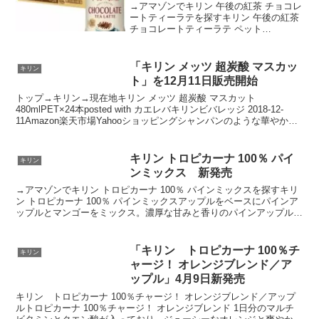
→アマゾンでキリン 午後の紅茶 チョコレ
ートティーラテを探すキリン 午後の紅茶
チョコレートティーラテ ペット
400mlposted with カエレバ楽天市場
AmazonYahooショッピング「キリン 午
後の紅茶 チョコレートティーラテ...
「キリン メッツ 超炭酸 マスカッ
キリン
ト」を12月11日販売開始
トップ→キリン→現在地キリン メッツ 超炭酸 マスカット
480mlPET×24本posted with カエレバキリンビバレッジ 2018-12-
11Amazon楽天市場Yahooショッピングシャンパンのような華やかさ
があり大人も楽しめる...
キリン トロピカーナ 100％ パイ
キリン
ンミックス 新発売
→アマゾンでキリン トロピカーナ 100％ パインミックスを探すキリ
ン トロピカーナ 100％ パインミックスアップルをベースにパインア
ップルとマンゴーをミックス。濃厚な甘みと香りのパインアップルが
主役の味わい。（濃縮還元 果汁１００％）原...
「キリン トロピカーナ 100％チ
キリン
ャージ！ オレンジブレンド／ア
ップル」4月9日新発売
キリン トロピカーナ 100％チャージ！ オレンジブレンド／アップ
ルトロピカーナ 100％チャージ！ オレンジブレンド 1日分のマルチ