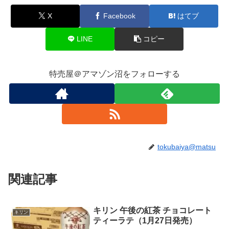
X
Facebook
はてブ
LINE
コピー
特売屋＠アマゾン沼をフォローする
tokubaiya@matsu
関連記事
キリン 午後の紅茶 チョコレート
キリン
ティーラテ（1月27日発売）