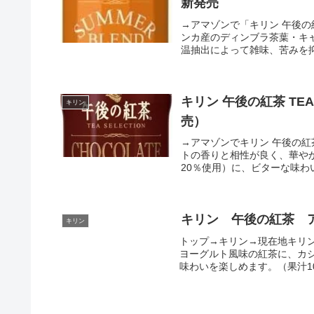
新発売
→アマゾンで「キリン 午後の紅茶 T
ンカ産のディンブラ茶葉・キ
温抽出によって雑味、苦みを抑え
キリン 午後の紅茶 TEA
キリン
売）
→アマゾンでキリン 午後の紅茶
トの香りと相性が良く、華や
20％使用）に、ビターな味わい
キリン 午後の紅茶 
キリン
トップ→キリン→現在地キリ
ヨーグルト風味の紅茶に、カ
味わいを楽しめます。（果汁10％