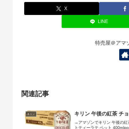
X
LINE
特売屋＠アマ
関連記事
キリン 午後の紅茶 チ
キリン
→アマゾンでキリン 午後の紅
トティーラテ ペット 400mlpo