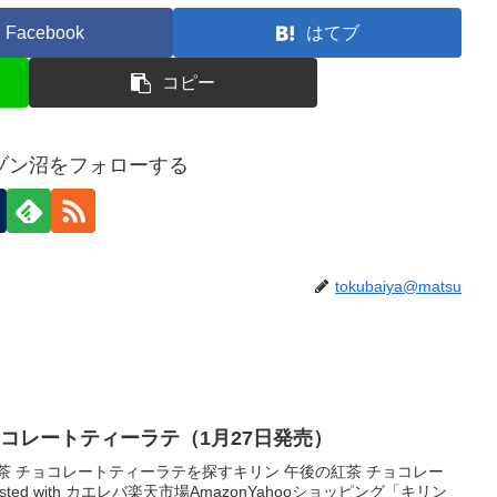
Facebook
はてブ
コピー
ゾン沼をフォローする
tokubaiya@matsu
ョコレートティーラテ（1月27日発売）
茶 チョコレートティーラテを探すキリン 午後の紅茶 チョコレー
sted with カエレバ楽天市場AmazonYahooショッピング「キリン