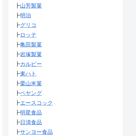
┣
山芳製菓
┣
明治
┣
グリコ
┣
ロッテ
┣
亀田製菓
┣
岩塚製菓
┣
カルビー
┣
東ハト
┣
栗山米菓
┣
ペヤング
┣
エースコック
┣
明星食品
┣
日清食品
┣
サンヨー食品