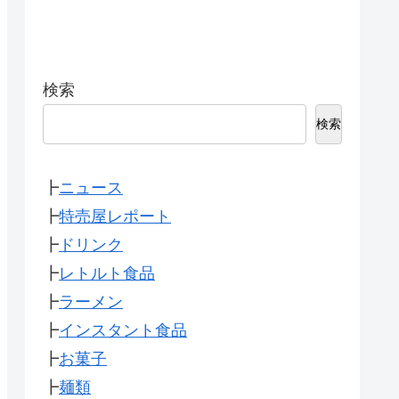
検索
検索
┣
ニュース
┣
特売屋レポート
┣
ドリンク
┣
レトルト食品
┣
ラーメン
┣
インスタント食品
┣
お菓子
┣
麺類