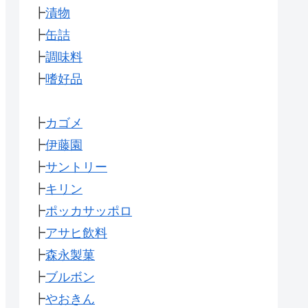
┣
漬物
┣
缶詰
┣
調味料
┣
嗜好品
┣
カゴメ
┣
伊藤園
┣
サントリー
┣
キリン
┣
ポッカサッポロ
┣
アサヒ飲料
┣
森永製菓
┣
ブルボン
┣
やおきん