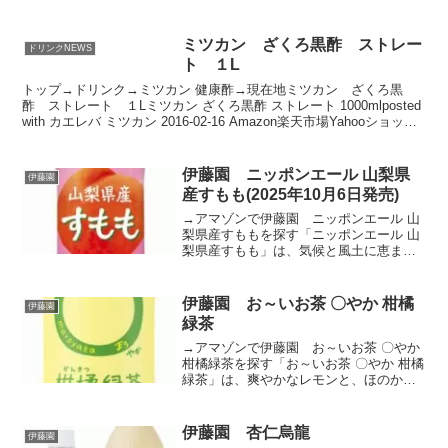
としました。カゴメ 野菜生活100 白桃ミックス 1...
ミツカン ざくろ黒酢 ストレー
ドリンクNEWS
ト １L
トップ→ドリンク→ミツカン 健康酢→現在地ミツカン ざくろ黒
酢 ストレート １Lミツカン ざくろ黒酢 ストレート 1000mlposted
with カエレバ ミツカン 2016-02-16 Amazon楽天市場Yahooショッピ
ング
伊藤園 ニッポンエール 山梨県
伊藤園
産すもも(2025年10月6日発売)
→アマゾンで伊藤園 ニッポンエール 山
梨県産すももを探す「ニッポンエール 山
梨県産すもも」は、気候と風土に恵まれ
日本一の生産量を誇る山梨県で育った
「すもも」を使用した甘みと酸味がバラ
ンスよく調和した味わいの清涼飲料水
伊藤園 お～いお茶 〇やか 柑橘
伊藤園
（果汁1％）です。伊藤園...
緑茶
→アマゾンで伊藤園 お～いお茶 〇やか
柑橘緑茶を探す「お～いお茶 〇やか 柑橘
緑茶」は、爽やかなレモンと、ほのかな
みかんの甘い香りを感じる、秋冬仕立て
の緑茶飲料です。国産茶葉に2種の国産柑
橘を合わせることで、お茶のあまみと柑
伊藤園 杏仁烏龍
伊藤園
橘の香りをバラ...