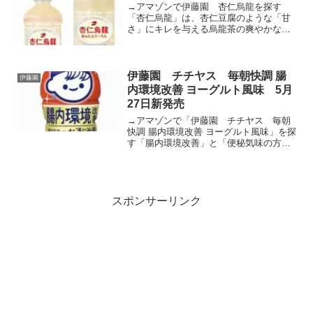
→アマゾンで伊藤園 杏仁烏龍を探す
「杏仁烏龍」は、杏仁豆腐のような「甘
さ」にキレを与える烏龍茶の爽やかな
「すっきり感」が特長で、スイーツのよ
うな満足感がありながらもくどくない味
わいのスイーツ飲料です。とろっとした
舌触りが楽しめるため、杏仁豆...
伊藤園 チチヤス 毎朝快調 腸
伊藤園
内環境改善 ヨーグルト風味 5月
27日新発売
→アマゾンで「伊藤園 チチヤス 毎朝
快調 腸内環境改善 ヨーグルト風味」を探
す「腸内環境改善」と「便秘気味の方の
お通じ改善」、また清涼飲料業界で初と
なる「やや軟らかめの便改善」という、
「グアーガム分解物（食物繊維）」の機
能性を表示したトリプ...
スポンサーリンク