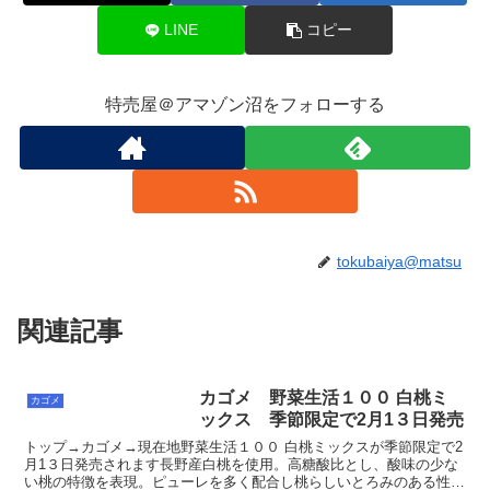
LINE
コピー
特売屋＠アマゾン沼をフォローする
tokubaiya@matsu
関連記事
カゴメ 野菜生活１００ 白桃ミ
カゴメ
ックス 季節限定で2月1３日発売
トップ→カゴメ→現在地野菜生活１００ 白桃ミックスが季節限定で2
月1３日発売されます長野産白桃を使用。高糖酸比とし、酸味の少な
い桃の特徴を表現。ピューレを多く配合し桃らしいとろみのある性状