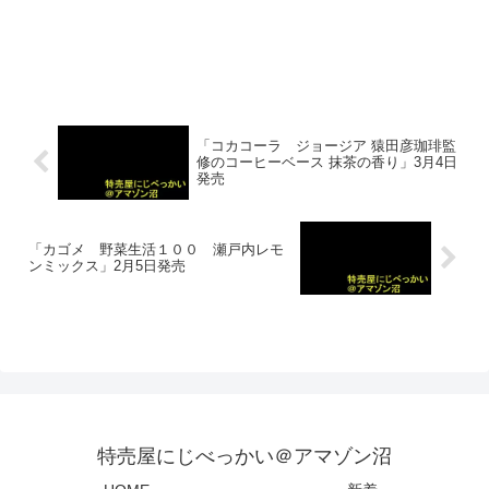
「コカコーラ ジョージア 猿田彦珈琲監
修のコーヒーベース 抹茶の香り」3月4日
発売
「カゴメ 野菜生活１００ 瀬戸内レモ
ンミックス」2月5日発売
特売屋にじべっかい＠アマゾン沼