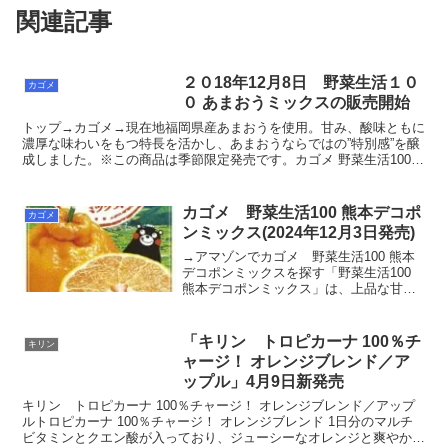
関連記事
２０18年12月8日 野菜生活１０
カゴメ
０ あまおうミックスの販売開始
トップ→カゴメ→現在地福岡県産あまおうを使用。甘み、酸味ともに
濃厚な味わいをもつ特長を活かし、あまおうならではの”特別感”を醸
成しました。※この商品は季節限定発売です。カゴメ 野菜生活100
あまおうミックス 195ml×24個posted...
カゴメ 野菜生活100 熊本デコポ
カゴメ
ンミックス(2024年12月3日発売)
→アマゾンでカゴメ 野菜生活100 熊本
デコポンミックスを探す「野菜生活100
熊本デコポンミックス」は、上品な甘さ
が特徴の熊本県産デコポンの味わいの野
菜＆果実100％ミックスジュースです。砂
糖不使用で、1日分※のビタミンＣを摂る
「キリン トロピカーナ 100％チ
キリン
ことができ...
ャージ！ オレンジブレンド／ア
ップル」4月9日新発売
キリン トロピカーナ 100％チャージ！ オレンジブレンド／アップ
ルトロピカーナ 100％チャージ！ オレンジブレンド 1日分のマルチ
ビタミンとクエン酸が入っており、ジューシーなオレンジと爽やかな