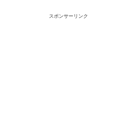
ックスジュースです。砂糖不使用で、1日
分※のビタミンＣを摂ることができま
す。パッケージに...
スポンサーリンク