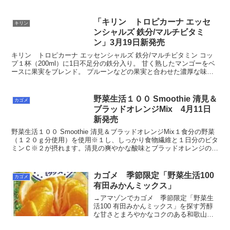
ホワイトグレープの本格的な味わいです。トロピ...
「キリン トロピカーナ エッセ
キリン
ンシャルズ 鉄分/マルチビタミ
ン」3月19日新発売
キリン トロピカーナ エッセンシャルズ 鉄分/マルチビタミン コッ
プ１杯（200ml）に1日不足分の鉄分入り。 甘く熟したマンゴーをベ
ースに果実をブレンド。 プルーンなどの果実と合わせた濃厚な味わ
い。
野菜生活１００ Smoothie 清見＆
カゴメ
ブラッドオレンジMix 4月11日
新発売
野菜生活１００ Smoothie 清見＆ブラッドオレンジMix１食分の野菜
（１２０ｇ分使用）を使用※１し、しっかり食物繊維と１日分のビタ
ミンＣ※２が摂れます。清見の爽やかな酸味とブラッドオレンジのま
ろやかな甘みがおいしい春夏限定の濃厚スムー...
カゴメ 季節限定「野菜生活100
カゴメ
有田みかんミックス」
→アマゾンでカゴメ 季節限定「野菜生
活100 有田みかんミックス」を探す芳醇
な甘さとまろやかなコクのある和歌山県
有田みかんの味わいの野菜＆果実100％ミ