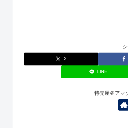
シ
X
LINE
特売屋＠アマ