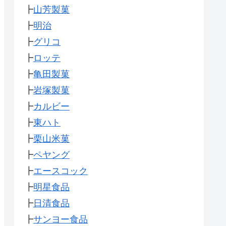
┣
山芳製菓
┣
明治
┣
グリコ
┣
ロッテ
┣
亀田製菓
┣
岩塚製菓
┣
カルビー
┣
東ハト
┣
栗山米菓
┣
ペヤング
┣
エースコック
┣
明星食品
┣
日清食品
┣
サンヨー食品