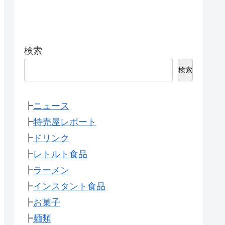
検索
検索
┣
ニュース
┣
特売屋レポート
┣
ドリンク
┣
レトルト食品
┣
ラーメン
┣
インスタント食品
┣
お菓子
┣
麺類