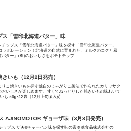
プス「雪印北海道バター」味
トチップス「雪印北海道バター」味を探す「雪印北海道バター」
スのコラボレーション！北海道の自然に育まれた、ミルクのコクと風
バター」(※)のおいしさをポテトチップ...
きいも（12月2日発売）
まりこ焼きいもを探す独自のじゃがりこ製法で作られたカリッサク
のおいしさが楽しめます。甘くてねっとりした焼きいもの味わいで
 56g×12袋（12月上旬頃入荷...
 AJINOMOTO® ギョーザ味（3月3日発売）
チップス ザ★®チャーハン味を探す味の素冷凍食品株式会社の