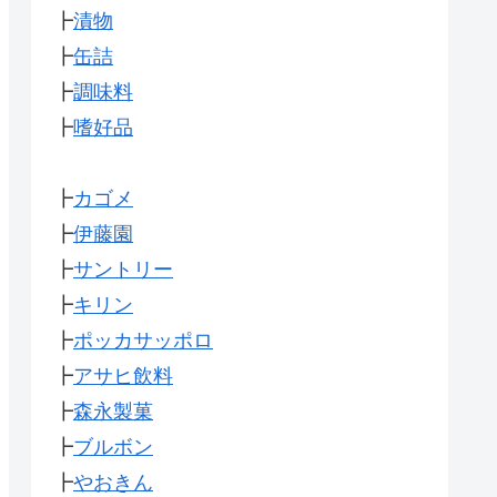
┣
漬物
┣
缶詰
┣
調味料
┣
嗜好品
┣
カゴメ
┣
伊藤園
┣
サントリー
┣
キリン
┣
ポッカサッポロ
┣
アサヒ飲料
┣
森永製菓
┣
ブルボン
┣
やおきん