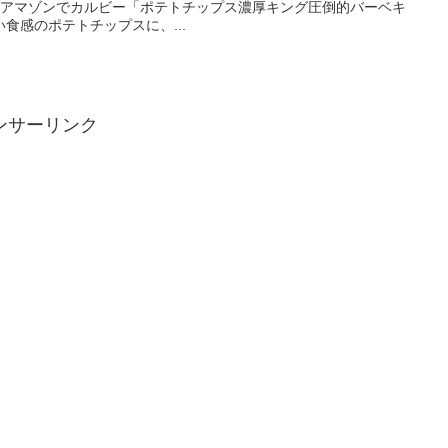
ピング→アマゾンでカルビー「ポテトチップス濃厚キング圧倒的バーベキ
食感のポテトチップスに、...
ンサーリンク