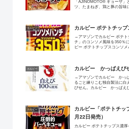
「AJINOMOTO® ギョー
ツ、たまねぎ、鶏と豚の旨味に
カルビー ポテトチップス
カルビー
→アマゾンでカルビー ポテト
チ」の​コンソメ風味を350
ビー ポテトチップスコンソメパンチ
カルビー かっぱえびせん
カルビー
→アマゾンでカルビー かっ
るごと練りこむ独自製法に白え
びせん。カルビー かっぱえびせん 白
カルビー「ポテトチップ
カルビー
月22日発売）
カルビー ポテトチップス濃厚キン