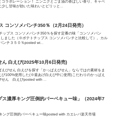
ザ」とコラボレーション！ ニンニクとごま油の香ばしい香り、キャベ
少し甘味が効いた味わいとピリッと...
 コンソメパンチ350％（2月24日発売）
チップス コンソメパンチ350％を探す定番の味「コンソメパン
％にしました（※ポテトチップス コンソメパンチと比較して）。カル
３５０％posted wi...
 白えび(2025年10月6日発売)
ぱえびせん 白えびを探す「かっぱえびせん」ならではの素材をま
び100%使用した(※釜あげ白えび中に使用)こだわりのかっぱえ
えびposted with ...
ス濃厚キング圧倒的バーベキュー味」（2024年7
グ圧倒的バーベキュー味posted with カエレバ楽天市場