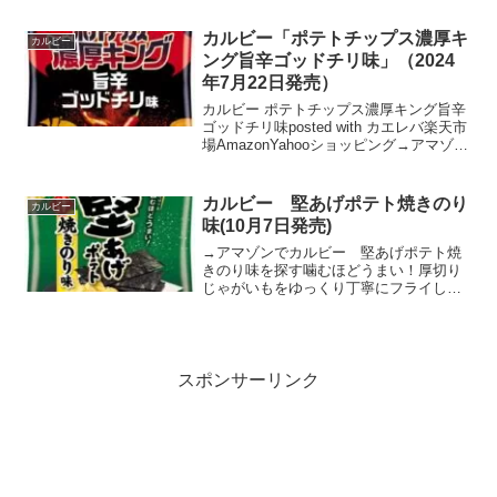
っとりした焼きいもの味わいです。カル
ビー さつまりこ 焼きいも 56g×12袋（12
カルビー「ポテトチップス濃厚キ
カルビー
月上旬頃入荷...
ング旨辛ゴッドチリ味」（2024
年7月22日発売）
カルビー ポテトチップス濃厚キング旨辛
ゴッドチリ味posted with カエレバ楽天市
場AmazonYahooショッピング→アマゾン
でカルビー「ポテトチップス濃厚キング
旨辛ゴッドチリ味」を探す パリッと軽
い食感のポテトチップスに、たっぷり...
カルビー 堅あげポテト焼きのり
カルビー
味(10月7日発売)
→アマゾンでカルビー 堅あげポテト焼
きのり味を探す噛むほどうまい！厚切り
じゃがいもをゆっくり丁寧にフライしま
した。堅い食感で噛むほどにじゃがいも
の味わいが楽しめるポテトチップスで
す。焼きのりに全国屈指のブランドのり
「有明海産のり」(※)を使...
スポンサーリンク