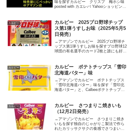
味を探すカルビー クリスプ 梅ホシ味
posted with カエレバ Yahooショッピング
Amazon楽天市場ザクッと食感が止まらな
い、みんなで手軽に楽しめる食べごたえ
のあるマッシュポテト(※)チップ...
カルビー 2025プロ野球チップ
カルビー
ス第1弾うすしお味（2025年5月5
日発売）
→アマゾンでカルビー 2025プロ野球チ
ップス第1弾うすしお味を探すプロ野球12
球団の有名選手のカード2枚と誰にも好か
れるポテトチップスうすしお味をセット
にしました。ラッキーカードが出たらカ
ードホルダーをプレゼント!カルビー
カルビー ポテトチップス「雪印
カルビー
2025 プロ...
北海道バター」味
→アマゾンでカルビー ポテトチップス
「雪印北海道バター」味を探す「雪印北
海道バター」と、Calbeeポテトチップス
のコラボレーション！北海道の自然に育
まれた、ミルクのコクと風味が詰まった
あの「雪印北海道バター」(※)のおいしさ
カルビー さつまりこ焼きいも
カルビー
をポテトチップ...
（12月2日発売）
→アマゾンでカルビー さつまりこ焼き
いもを探す独自のじゃがりこ製法で作ら
れたカリッサクサクの食感でさつまいも
本来のおいしさが楽しめます。甘くてね