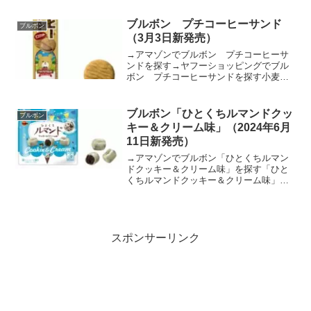
ートです。パッケージ等環境に配慮した
商品に仕上げています。原材料名／添加
ブルボン プチコーヒーサンド
ブルボン
物名 砂糖（国内製造...
（3月3日新発売）
→アマゾンでブルボン プチコーヒーサ
ンドを探す→ヤフーショッピングでブル
ボン プチコーヒーサンドを探す小麦胚
芽とコーヒーの入った香ばしいビスケッ
トでコーヒークリームをサンドしまし
た。ほろ苦いコーヒーの味わいを存分に
ブルボン「ひとくちルマンドクッ
ブルボン
お楽しみいただけるクリーム...
キー＆クリーム味」（2024年6月
11日新発売）
→アマゾンでブルボン「ひとくちルマン
ドクッキー＆クリーム味」を探す「ひと
くちルマンドクッキー＆クリーム味」
は、ココアでほろ苦く仕上げたクレープ
クッキーをまろやかなホワイトチョコレ
ートで包み、アイスの味として人気のク
ッキー＆クリームのコクとさ...
スポンサーリンク