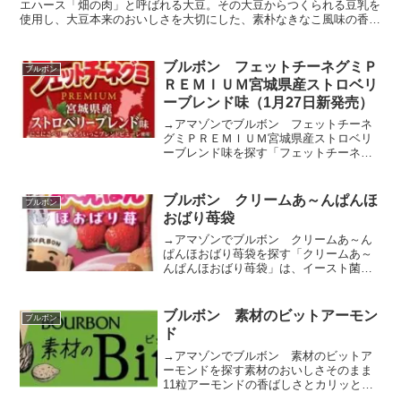
エハース「畑の肉」と呼ばれる大豆。その大豆からつくられる豆乳を
使用し、大豆本来のおいしさを大切にした、素朴なきなこ風味の香ば
しいサクサクのウエハースに、コクのある豆乳クリームをサ...
ブルボン フェットチーネグミＰ
ブルボン
ＲＥＭＩＵＭ宮城県産ストロベリ
ーブレンド味（1月27日新発売）
→アマゾンでブルボン フェットチーネ
グミＰＲＥＭＩＵＭ宮城県産ストロベリ
ーブレンド味を探す「フェットチーネグ
ミＰＲＥＭＩＵＭ宮城県産ストロベリー
ブレンド味」は、甘さと酸味のバランス
が良い「にこにこベリー」と、すっきり
ブルボン クリームあ～んぱんほ
ブルボン
とした爽やかな甘さが特徴...
おばり苺袋
→アマゾンでブルボン クリームあ～ん
ぱんほおばり苺袋を探す「クリームあ～
んぱんほおばり苺袋」は、イースト菌で
発酵させて作ったひとくちサイズのパン
の中に、甘酸っぱいいちご風味のクリー
ムを詰めました。カルシウムとその吸収
ブルボン 素材のビットアーモン
ブルボン
を助けるビタミンＤを配合...
ド
→アマゾンでブルボン 素材のビットア
ーモンドを探す素材のおいしさそのまま
11粒アーモンドの香ばしさとカリッとし
た食感をお楽しみいただける1粒チョコレ