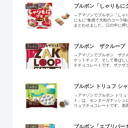
ブルボン「しゃりもにグ
ブルボン
→アマゾンでブルボン「しゃ
にもに”食感で大粒のコーラ味
まとわせました。口の中に押し寄
ブルボン ザクループ（
ブルボン
→アマゾンでブルボン ザク
ケットチップ、そして香ばし
チチョコレートです。ザクザク
ブルボン トリュフ シ
ブルボン
→アマゾンでブルボン トリ
ト」は、センターガナッシュ
リュフチョコレートです。表面
ブルボン「エブリバーガ
ブルボン