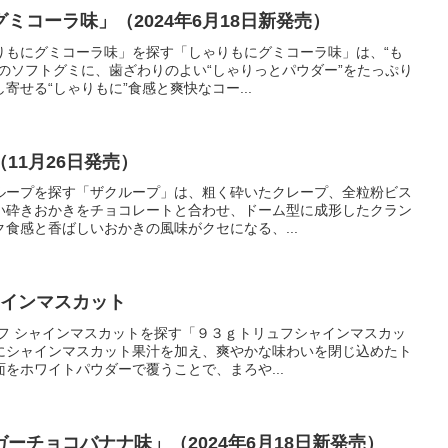
ミコーラ味」（2024年6月18日新発売）
りもにグミコーラ味」を探す「しゃりもにグミコーラ味」は、“も
のソフトグミに、歯ざわりのよい“しゃりっとパウダー”をたっぷり
せる“しゃりもに”食感と爽快なコー...
11月26日発売）
ループを探す「ザクループ」は、粗く砕いたクレープ、全粒粉ビス
い砕きおかきをチョコレートと合わせ、ドーム型に成形したクラン
食感と香ばしいおかきの風味がクセになる、...
ャインマスカット
ュフ シャインマスカットを探す「９３ｇトリュフシャインマスカッ
にシャインマスカット果汁を加え、爽やかな味わいを閉じ込めたト
をホワイトパウダーで覆うことで、まろや...
ーチョコバナナ味」（2024年6月18日新発売）