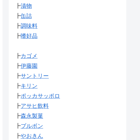
┣
漬物
┣
缶詰
┣
調味料
┣
嗜好品
┣
カゴメ
┣
伊藤園
┣
サントリー
┣
キリン
┣
ポッカサッポロ
┣
アサヒ飲料
┣
森永製菓
┣
ブルボン
┣
やおきん