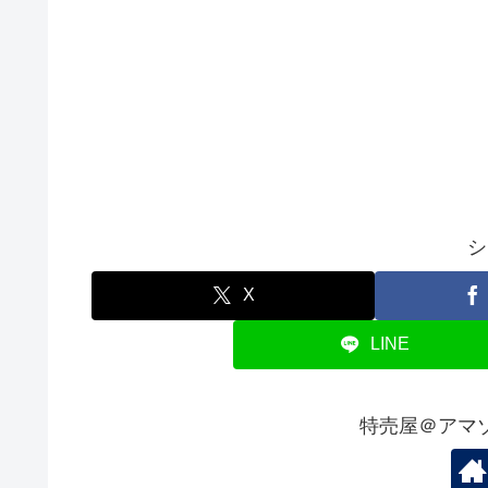
シ
X
LINE
特売屋＠アマ