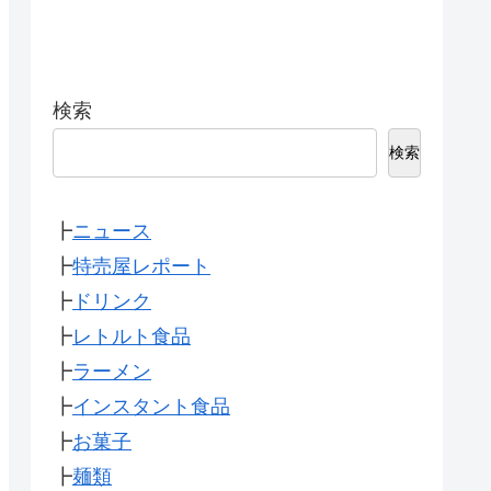
検索
検索
┣
ニュース
┣
特売屋レポート
┣
ドリンク
┣
レトルト食品
┣
ラーメン
┣
インスタント食品
┣
お菓子
┣
麺類