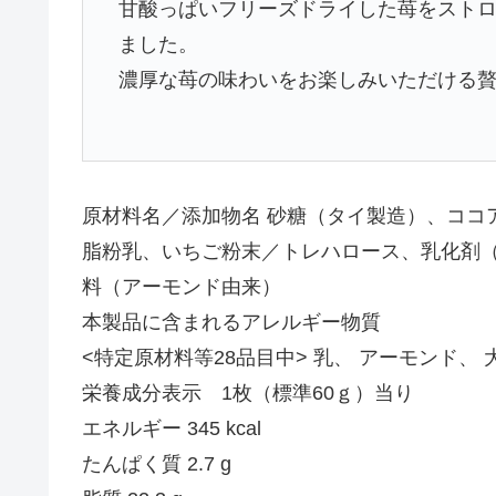
甘酸っぱいフリーズドライした苺をスト
ました。
濃厚な苺の味わいをお楽しみいただける
原材料名／添加物名 砂糖（タイ製造）、ココ
脂粉乳、いちご粉末／トレハロース、乳化剤
料（アーモンド由来）
本製品に含まれるアレルギー物質
<特定原材料等28品目中> 乳、 アーモンド、 
栄養成分表示 1枚（標準60ｇ）当り
エネルギー 345 kcal
たんぱく質 2.7 g