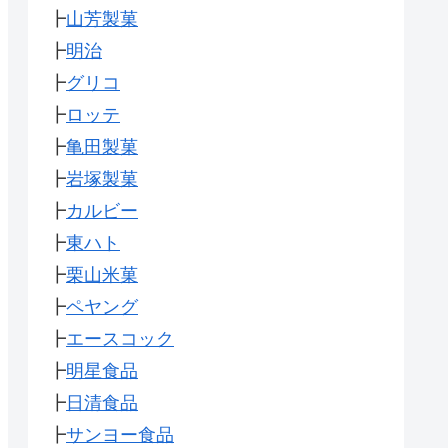
┣
山芳製菓
┣
明治
┣
グリコ
┣
ロッテ
┣
亀田製菓
┣
岩塚製菓
┣
カルビー
┣
東ハト
┣
栗山米菓
┣
ペヤング
┣
エースコック
┣
明星食品
┣
日清食品
┣
サンヨー食品