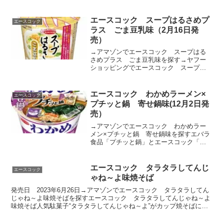
特長の丸刃のめんです。まろやかでコク
のあるポークエキスをベースに、別添の
「飲み干したくなるスープの素」を加え
エースコック スープはるさめプ
エースコック
ることで、ごまや味噌のコ...
ラス ごま豆乳味（2月16日発
売）
→アマゾンでエースコック スープはる
さめプラス ごま豆乳味を探す→ヤフー
ショッピングでエースコック スープは
るさめプラス ごま豆乳味を探す「スー
プはるさめ」から初の機能性表示食品が
誕生！イヌリン配合で乾燥する季節に気
エースコック わかめラーメン×
エースコック
になる肌の悩みに寄り添う...
プチッと鍋 寄せ鍋味(12月2日発
売）
→アマゾンでエースコック わかめラー
メン×プチッと鍋 寄せ鍋味を探すエバラ
食品「プチッと鍋」とエースコック「わ
かめラーメン」がコラボ！滑らかでコシ
のある歯切れの良いめんです。適度な味
付けをすることでめんのおいしさを引き
エースコック タラタラしてんじ
エースコック
立たせました。醤油をベ...
ゃね～よ味焼そば
発売日 2023年6月26日→アマゾンでエースコック タラタラしてん
じゃね～よ味焼そばを探すエースコック タラタラしてんじゃね～よ
味焼そば人気駄菓子“タラタラしてんじゃね～よ”がカップ焼そばにな
って登場！新規具材の後入れ魚肉加工品に、魚介の...