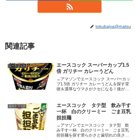
tokubaiya@matsu
関連記事
エースコック スーパーカップ1.5
エースコック
倍 ガリチー カレーうどん
→アマゾンでエースコック スーパーカッ
プ1.5倍 ガリチー カレーうどんを探す背
徳＆濃厚なウマさがクセになる！後がけ
のチーズ入りふりかけがマイルドさと濃
厚感をアップ！ツルっと滑らかな幅広い
うどんらしいめんです。適度に味付けを
エースコック タテ型 飲み干す
エースコック
行い、スープと相...
一杯 白のクリーミー ごま豆乳
担担麺
→アマゾンでエースコック タテ型 飲
み干す一杯 白のクリーミー ごま豆乳
担担麺を探す滑らかさと歯切れの良さが