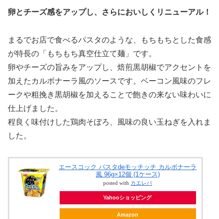
卵とチーズ感をアップし、さらにおいしくリニューアル！
まるでお店で食べるパスタのような、もちもちとした食感
が特長の「もちもち真空仕立て麺」です。
卵やチーズの旨みをアップし、焙煎黒胡椒でアクセントを
加えたカルボナーラ風のソースです。ベーコン風味のフレ
ークや粗挽き黒胡椒を加えることで飽きの来ない味わいに
仕上げました。
程良く味付けした鶏肉そぼろ、風味の良い玉ねぎを入れま
した。
エースコック パスタdeモッチッチ カルボナーラ
風 96g×12個 (1ケース)
posted with
カエレバ
Yahooショッピング
Amazon