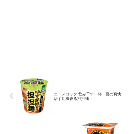
エースコック 飲み干す一杯 夏の爽快
ゆず胡椒香る担担麺