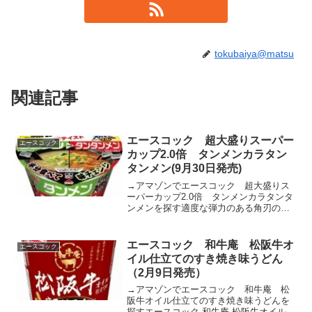
tokubaiya@matsu
関連記事
エースコック 超大盛りスーパー
エースコック
カップ2.0倍 タンメンカラタン
タンメン(9月30日発売)
→アマゾンでエースコック 超大盛りス
ーパーカップ2.0倍 タンメンカラタンタ
ンメンを探す適度な弾力のある角刃のめ
んです。程良い味付けをし、スープと相
性良く仕上げました。チキンをベース
に、オニオンやジンジャー、ニンニク等
エースコック 和牛庵 松阪牛オ
エースコック
の旨みをバランスよく利...
イル仕立てのすき焼き味うどん
（2月9日発売）
→アマゾンでエースコック 和牛庵 松
阪牛オイル仕立てのすき焼き味うどんを
探すエースコック 和牛庵 松阪牛オイル仕