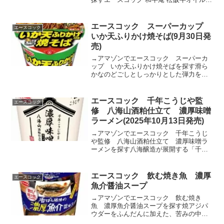
立てのすき焼き味うどん posted with カエ
レバ楽天市場AmazonYahooショッピング
ブランド和牛のおいしさが詰まっ...
エースコック スーパーカップ
エースコック
いか天ふりかけ焼そば(9月30日発
売)
→アマゾンでエースコック スーパーカ
ップ いか天ふりかけ焼そばを探す滑ら
かなのどごしとしっかりとした弾力を併
せ持つ、食べごたえ抜群のめんです。複
数種のソースを配合することで、酸味や
甘み、旨みをしっかりと感じることので
エースコック 千年こうじや監
エースコック
きる焼そばソースです。ス...
修 八海山酒粕仕立て 濃厚味噌
ラーメン(2025年10月13日発売)
→アマゾンでエースコック 千年こうじ
や監修 八海山酒粕仕立て 濃厚味噌ラ
ーメンを探す八海醸造が展開する「千年
こうじや」監修！名酒「八海山」の酒粕
で贅沢に仕立てたラーメン！適度な弾力
と滑らかさを併せ持った太めんです。め
エースコック 飲む焼き魚 濃厚
エースコック
んに適度な味付けを行い、...
魚介醤油スープ
→アマゾンでエースコック 飲む焼き
魚 濃厚魚介醤油スープを探す焼アジパ
ウダーをふんだんに加えた、苦みの中に
もしっかりとした旨みを感じることがで