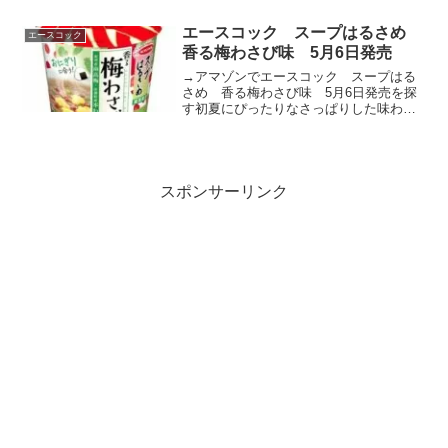
きる魚介醤油スープです。まるで焼き魚
を食べているような香ばしい風味が広が
エースコック スープはるさめ
エースコック
る一杯に仕上げました。ふん...
香る梅わさび味 5月6日発売
→アマゾンでエースコック スープはる
さめ 香る梅わさび味 5月6日発売を探
す初夏にぴったりなさっぱりした味わい
のスープはるさめが登場！紀州産南高梅
＆安曇野産本わさび使用でおにぎりとの
相性も抜群の一杯！滑らかで、ちゅるん
とした食感のはるさめで...
スポンサーリンク