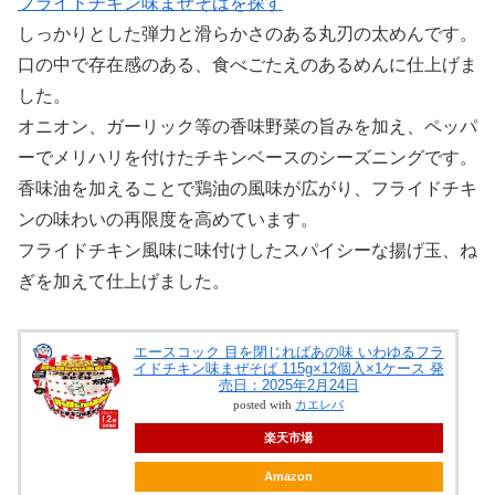
フライドチキン味まぜそばを探す
しっかりとした弾力と滑らかさのある丸刃の太めんです。
口の中で存在感のある、食べごたえのあるめんに仕上げま
した。
オニオン、ガーリック等の香味野菜の旨みを加え、ペッパ
ーでメリハリを付けたチキンベースのシーズニングです。
香味油を加えることで鶏油の風味が広がり、フライドチキ
ンの味わいの再限度を高めています。
フライドチキン風味に味付けしたスパイシーな揚げ玉、ね
ぎを加えて仕上げました。
エースコック 目を閉じればあの味 いわゆるフラ
イドチキン味まぜそば 115g×12個入×1ケース 発
売日：2025年2月24日
posted with
カエレバ
楽天市場
Amazon