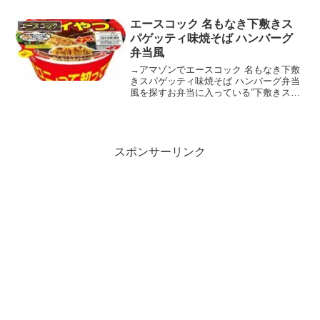
キンをベースに魚介の旨みをしっかり利
かせた醤油スープです。ごま油の風味に
エースコック 名もなき下敷きス
エースコック
XO醬とオイスターソー...
パゲッティ味焼そば ハンバーグ
弁当風
→アマゾンでエースコック 名もなき下敷
きスパゲッティ味焼そば ハンバーグ弁当
風を探すお弁当に入っている”下敷きスパ
ゲッティ”の味わいを再現！しっかりとし
た弾力と滑らかさのある丸刃の太めんで
す。ケチャップやウスターソースをベー
スにビーフエキス...
スポンサーリンク