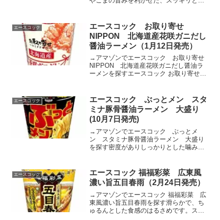
やごまの旨みを利かせた、スッキリとし
た中にもコクを感じる、冷水で仕上げる
リンガーハット監修のちゃんぽんスープ
に、コシのあるノンフライめんと国産野
エースコック お取り寄せ
エースコック
菜を加えた「冷やしちゃん...
NIPPON 北海道産花咲ガニだし
醤油ラーメン（1月12日発売）
→アマゾンでエースコック お取り寄せ
NIPPON 北海道産花咲ガニだし醤油ラ
ーメンを探すエースコック お取り寄せ
NIPPON 北海道産花咲ガニだし醤油ラー
メンposted with カエレバ Yahooショッピ
ングAmazon楽天市場適度な...
エースコック ぶっとメン スタ
エースコック
ミナ豚骨醤油ラーメン 大盛り
(10月7日発売)
→アマゾンでエースコック ぶっとメ
ン スタミナ豚骨醤油ラーメン 大盛り
を探す密度がありしっかりとした噛みご
たえのある極太めんです。めんに適度な
味付けを行いスープと相性良く仕上げま
した。ポークをベースにオニオンやジン
エースコック 福福彩菜 広東風
エースコック
ジャーなどの香味野菜を加え...
濃い旨五目春雨（2月24日発売）
→アマゾンでエースコック 福福彩菜 広
東風濃い旨五目春雨を探す滑らかで、ち
ゅるんとした食感のはるさめです。スー
プとの相性の良さにこだわりました。チ