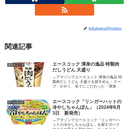
tokubaiya@matsu
関連記事
エースコック 渾身の逸品 特製肉
エースコック
だしうどん 大盛り
→アマゾンでエースコック 渾身の逸品 特
製肉だしうどん 大盛りを探すめん・スー
プ・かやく、全てにこだわった「渾身の
逸品」シリーズ第3弾！松坂牛オイル仕様
で牛の旨みを極めたコク旨な和風スープ
が味わえる一杯密度のあるモチモチとし
エースコック「リンガーハットの
エースコック
た食感が特長のう...
冷やしちゃんぽん」（2024年6月
3日 新発売）
→アマゾンでエースコック「リンガーハ
ットの冷やしちゃんぽん」を探すポーク