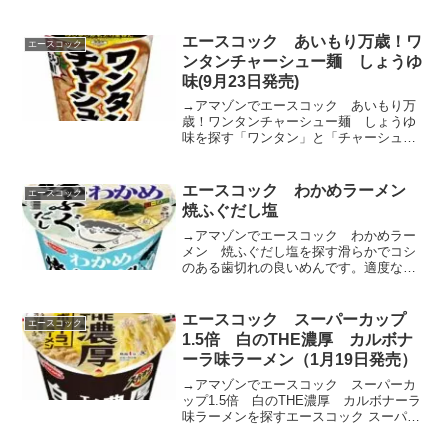
んです。程良い味付けをし、スープと相
性良く仕上げました。チキンをベース
に、オニオンやジンジャー、ニンニク等
エースコック あいもり万歳！ワ
エースコック
の旨みをバランスよく利...
ンタンチャーシュー麺 しょうゆ
味(9月23日発売)
→アマゾンでエースコック あいもり万
歳！ワンタンチャーシュー麺 しょうゆ
味を探す「ワンタン」と「チャーシュ
ー」の主役級の具材を両方楽しめる!適度
な歯切れの良さがある、滑らかな丸刃の
めんです。ポークやチキンをベースにガ
エースコック わかめラーメン
エースコック
ーリックやジンジャー等の...
焼ふぐだし塩
→アマゾンでエースコック わかめラー
メン 焼ふぐだし塩を探す滑らかでコシ
のある歯切れの良いめんです。適度な味
付けをする事でめんのおいしさを引き立
たせました。チキンをベースに焼ふぐだ
しの旨みを利かせた、優しい味わいなが
エースコック スーパーカップ
エースコック
らもコクのある塩スープで...
1.5倍 白のTHE濃厚 カルボナ
ーラ味ラーメン（1月19日発売）
→アマゾンでエースコック スーパーカ
ップ1.5倍 白のTHE濃厚 カルボナーラ
味ラーメンを探すエースコック スーパー
カップ1.5倍 白のTHE濃厚 カルボナーラ