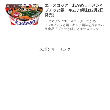
味ラーメンposted with カエレバ Yahooシ
ョッピングAmazon楽...
エースコック わかめラーメン×
エースコック
プチッと鍋 キムチ鍋味(12月2日
発売）
→アマゾンでエースコック わかめラー
メン×プチッと鍋 キムチ鍋味を探すエバ
ラ食品「プチッと鍋」とエースコック
「わかめラーメン」がコラボ！滑らかで
コシのある歯切れの良いめんです。適度
な味付けをすることでめんのおいしさを
引き立たせました。鰹やイ...
スポンサーリンク