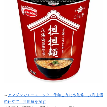
→
アマゾンでエースコック 千年こうじや監修 八海山酒
粕仕立て 担担麺を探す