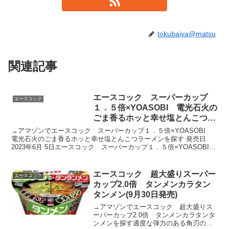
tokubaiya@matsu
関連記事
エースコック スーパーカップ
エースコック
１．５倍×YOASOBI 電光石火の
ごま香るホッと幸せ塩とんこつラ
ーメン
→アマゾンでエースコック スーパーカップ１．５倍×YOASOBI
電光石火のごま香るホッと幸せ塩とんこつラーメンを探す 発売日
2023年6月 5日エースコック スーパーカップ１．５倍×YOASOBI
電光石火のごま香るホッと幸せ塩とんこつ...
エースコック 超大盛りスーパー
エースコック
カップ2.0倍 タンメンカラタン
タンメン(9月30日発売)
→アマゾンでエースコック 超大盛りス
ーパーカップ2.0倍 タンメンカラタンタ
ンメンを探す適度な弾力のある角刃のめ