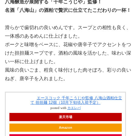
八海醸造が展開する「千年こうじや」監修！
名酒「八海山」の酒粕で贅沢に仕立てたこだわりの一杯！
滑らかで歯切れの良いめんです。スープとの相性も良く、
一体感のあるめんに仕上げました。
ポークと味噌をベースに、花椒や唐辛子でアクセントをつ
けた担担麺スープです。酒粕の風味を活かした、味わい深
い一杯に仕上げました。
風味の良いごま、程良く味付けした肉そぼろ、彩りの良い
ねぎ、唐辛子を入れました。
エースコック 千年こうじや監修 八海山酒粕仕立
て 担担麺 12個（10月下旬頃入荷予定）
posted with
カエレバ
楽天市場
Amazon