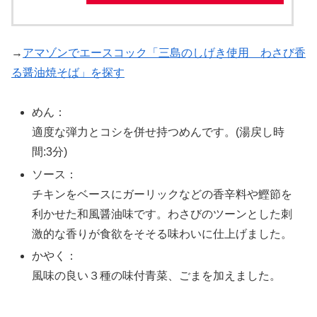
→
アマゾンでエースコック「三島のしげき使用 わさび香
る醤油焼そば」を探す
めん：
適度な弾力とコシを併せ持つめんです。(湯戻し時
間:3分)
ソース：
チキンをベースにガーリックなどの香辛料や鰹節を
利かせた和風醤油味です。わさびのツーンとした刺
激的な香りが食欲をそそる味わいに仕上げました。
かやく：
風味の良い３種の味付青菜、ごまを加えました。