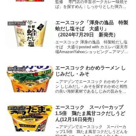
監修 専門店の辛旨ポークカレー味焼そ
ば」を探すめん：しっかりとした弾力と
滑らかさのある丸刃の太めんです。口の
中で存在感のあるめんに仕上げました。
(湯戻し時間:5分)ソース：ポークをベース
エースコック「渾身の逸品 特製
エースコック
にガーリック...
蛤だし塩そば 大盛り」
（2024年7月29日 新発売）
エースコック 渾身の逸品 特製蛤だし塩
そば 大盛りposted with カエレバ楽天市
場AmazonYahooショッピング→アマゾン
でエースコック「渾身の逸品 特製蛤だ
し塩そば 大盛り」を探すもちもち食感
を心行くまで楽しめる大盛り仕様の多...
エースコック わかめラーメン し
エースコック
じみだし・みそ
→アマゾンでエースコック わかめラーメ
ン しじみだし・みそを探すわかめと相性
の良い海鮮素材であるしじみの旨みを利
かせた「しじみだし・みそ」が新登場！
適度に味付けをした、弾力と滑らかさを
併せ持った太めんです。しじみだしを利
エースコック スーパーカップ
エースコック
かせた味わい深い味噌...
1.5倍 鶏たま風甘コクだしうど
ん(12月16日発売）
→アマゾンでエースコック スーパーカ
ップ1.5倍 鶏たま風甘コクだしうどんを