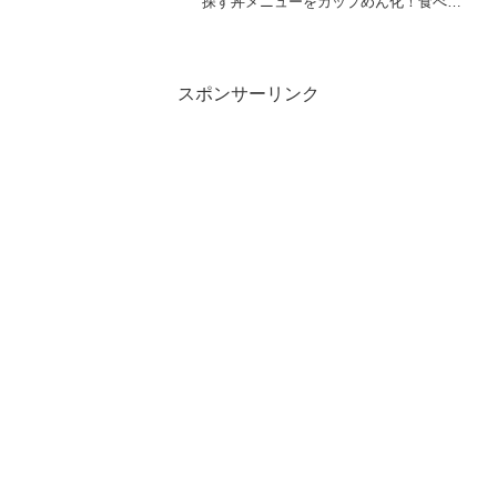
探す丼メニューをカップめん化！食べ進
める度に感じる濃いめの味わいがクセに
なる一杯ツルっと滑らかな幅広いうどん
らしいめんです。適度に味付けを行い、
スープと相性良く仕上...
スポンサーリンク