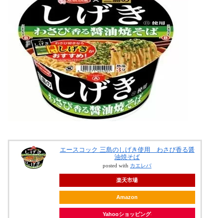
エースコック 三島のしげき使用 わさび香る醤
油焼そば
posted with
カエレバ
楽天市場
Amazon
Yahooショッピング