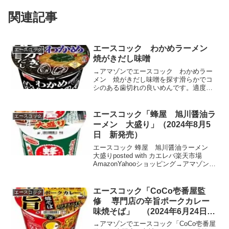
関連記事
エースコック わかめラーメン
エースコック
焼がきだし味噌
→アマゾンでエースコック わかめラー
メン 焼がきだし味噌を探す滑らかでコ
シのある歯切れの良いめんです。適度な
味付けをする事でめんのおいしさを引き
立たせました。チキンやポークをベース
に香味野菜と焼がきだしの旨みが利いた
エースコック「蜂屋 旭川醤油ラ
エースコック
味噌スープです。別添の調...
ーメン 大盛り」（2024年8月5
日 新発売）
エースコック 蜂屋 旭川醤油ラーメン
大盛りposted with カエレバ楽天市場
AmazonYahooショッピング→アマゾンで
エースコック「蜂屋 旭川醤油ラーメ
ン 大盛り」を探すめん滑らかさのある
丸刃のめんです。口の中で存在感をしっ
エースコック「CoCo壱番屋監
エースコック
かり...
修 専門店の辛旨ポークカレー
味焼そば」 （2024年6月24日
新発売）
→アマゾンでエースコック「CoCo壱番屋