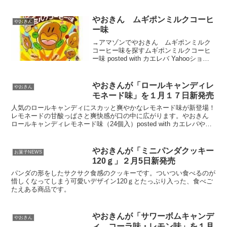
やおきん ムギポンミルクコーヒ
やおきん
ー味
→アマゾンでやおきん ムギポンミルク
コーヒー味を探すムギポンミルクコーヒ
ー味 posted with カエレバ Yahooショッ
ピングAmazon楽天市場
やおきんが「ロールキャンディレ
やおきん
モネード味」を１月１７日新発売
人気のロールキャンディにスカッと爽やかなレモネード味が新登場！
レモネードの甘酸っぱさと爽快感が口の中に広がります。やおきん
ロールキャンディレモネード味（24個入）posted with カエレバやお
きんAmazon楽天市場Yahooショッ...
やおきんが「ミニパンダクッキー
お菓子NEWS
120ｇ」２月5日新発売
パンダの形をしたサクサク食感のクッキーです。ついつい食べるのが
惜しくなってしまう可愛いデザイン120ｇとたっぷり入った、食べご
たえある商品です。
やおきんが「サワーボムキャンデ
やおきん
ィ コーラ味・レモン味」を１月