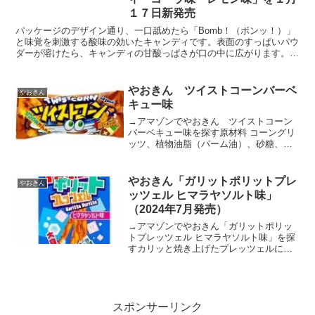
１７日新発売
パッケージのデザイン通り、一口舐めたら「Bomb！（ボンッ！）」
と味覚を刺激する酸味の効いたキャンディです。表面のすっぱいパウ
ダーが溶けたら、キャンディの甘酸っぱさが口の中に広がります。最
後は中身のすっぱいパウダーが一気に飛び出し、すっきり...
やおきん ツイストコーンバーベ
やおきん
キュー味
→アマゾンでやおきん ツイストコーン
バーベキュー味を探す原材料 コーングリ
ッツ、植物油脂（パーム油）、砂糖、食
塩、しょうゆパウダー、乾燥海藻／香
料、調味料（アミノ酸）、（一部にえ
び・かに・小麦・ごま・大豆を含む）原
やおきん「ガリットポリットプレ
やおきん
産国 マレーシア賞味期限 ...
ッツェル ヒマラヤソルト味」
（2024年7月発売）
→アマゾンでやおきん「ガリットポリッ
トプレッツェル ヒマラヤソルト味」を探
すカリッと焼き上げたプレッツェルにマ
イルドなヒマラヤソルトが味わい深い一
品。
スポンサーリンク