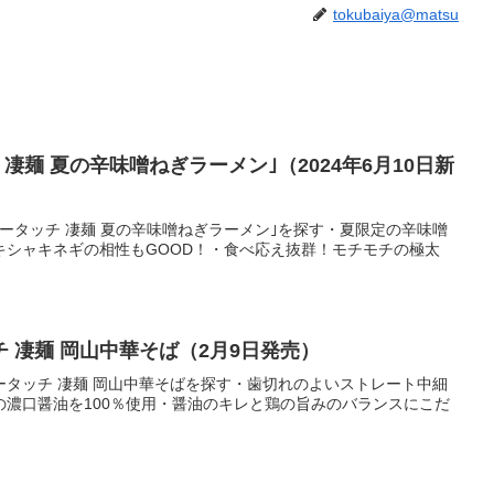
tokubaiya@matsu
凄麺 夏の辛味噌󠄀ねぎラーメン｣（2024年6月10日新
ータッチ 凄麺 夏の辛味噌󠄀ねぎラーメン｣を探す・夏限定の辛味噌
キシャキネギの相性もGOOD！・食べ応え抜群！モチモチの極太
 凄麺 岡山中華そば（2月9日発売）
ータッチ 凄麺 岡山中華そばを探す・歯切れのよいストレート中細
の濃口醤油を100％使用・醤油のキレと鶏の旨みのバランスにこだ