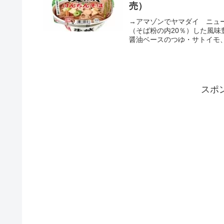
売）
→アマゾンでヤマダイ ニュ
（そば粉の内20％）した風
醤油ベースのつゆ・サトイモ、
スポ