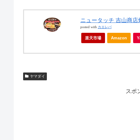
ニュータッチ 吉山商店焙
posted with
カエレバ
楽天市場
Amazon
ヤマダイ
スポ