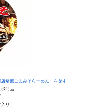
商店焙煎ごまみそらーめん」を探す
ラボ商品
プ
マ入り！