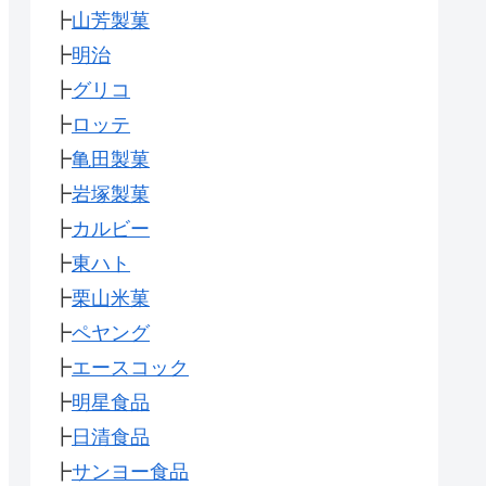
┣
山芳製菓
┣
明治
┣
グリコ
┣
ロッテ
┣
亀田製菓
┣
岩塚製菓
┣
カルビー
┣
東ハト
┣
栗山米菓
┣
ペヤング
┣
エースコック
┣
明星食品
┣
日清食品
┣
サンヨー食品