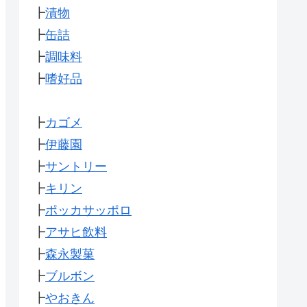
┣
漬物
┣
缶詰
┣
調味料
┣
嗜好品
┣
カゴメ
┣
伊藤園
┣
サントリー
┣
キリン
┣
ポッカサッポロ
┣
アサヒ飲料
┣
森永製菓
┣
ブルボン
┣
やおきん