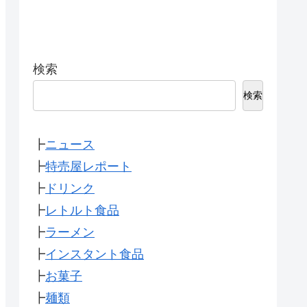
検索
検索
┣
ニュース
┣
特売屋レポート
┣
ドリンク
┣
レトルト食品
┣
ラーメン
┣
インスタント食品
┣
お菓子
┣
麺類