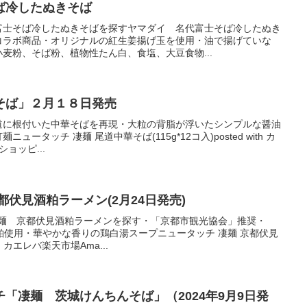
ば冷したぬきそば
富士そば冷したぬきそばを探すヤマダイ 名代富士そば冷したぬき
コラボ商品・オリジナルの紅生姜揚げ玉を使用・油で揚げていな
麦粉、そば粉、植物性たん白、食塩、大豆食物...
そば」２月１８日発売
道に根付いた中華そばを再現・大粒の背脂が浮いたシンプルな醤油
ータッチ 凄麺 尾道中華そば(115g*12コ入)posted with カ
ショッピ...
都伏見酒粕ラーメン(2月24日発売)
凄麺 京都伏見酒粕ラーメンを探す・「京都市観光協会」推奨・
粕使用・華やかな香りの鶏白湯スープニュータッチ 凄麺 京都伏見
th カエレバ楽天市場Ama...
「凄麺 茨城けんちんそば」（2024年9月9日発