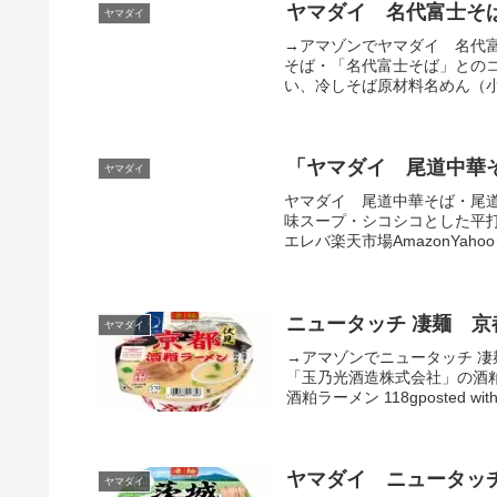
ヤマダイ 名代富士そ
ヤマダイ
→アマゾンでヤマダイ 名代
そば・「名代富士そば」との
い、冷しそば原材料名めん（小
「ヤマダイ 尾道中華
ヤマダイ
ヤマダイ 尾道中華そば・尾
味スープ・シコシコとした平打麺ニュ
エレバ楽天市場AmazonYahoo
ニュータッチ 凄麺 京
ヤマダイ
→アマゾンでニュータッチ 
「玉乃光酒造株式会社」の酒
酒粕ラーメン 118gposted wi
ヤマダイ ニュータッチ
ヤマダイ