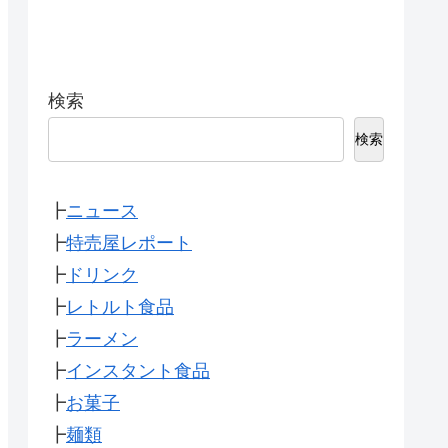
検索
検索
┣
ニュース
┣
特売屋レポート
┣
ドリンク
┣
レトルト食品
┣
ラーメン
┣
インスタント食品
┣
お菓子
┣
麺類