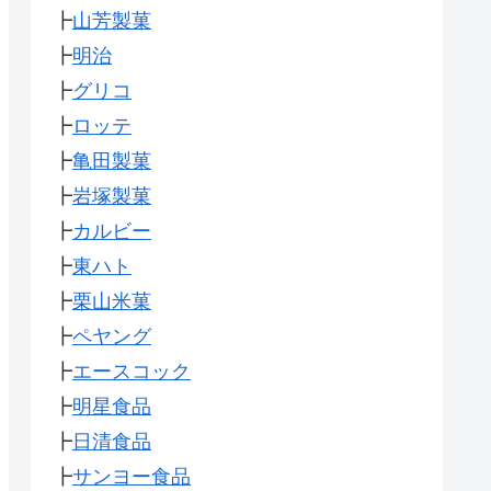
┣
山芳製菓
┣
明治
┣
グリコ
┣
ロッテ
┣
亀田製菓
┣
岩塚製菓
┣
カルビー
┣
東ハト
┣
栗山米菓
┣
ペヤング
┣
エースコック
┣
明星食品
┣
日清食品
┣
サンヨー食品