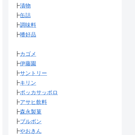
┣
漬物
┣
缶詰
┣
調味料
┣
嗜好品
┣
カゴメ
┣
伊藤園
┣
サントリー
┣
キリン
┣
ポッカサッポロ
┣
アサヒ飲料
┣
森永製菓
┣
ブルボン
┣
やおきん