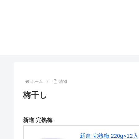
ホーム
漬物
梅干し
新進 完熟梅
新進 完熟梅 220g×12入