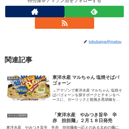
特売屋＠アマゾン沼をフォローする
tokubaiya@matsu
関連記事
東洋水産 マルちゃん 塩焼そばバ
東洋水産
ゴォーン
→アマゾンで東洋水産 マルちゃん 塩焼そ
ばバゴォーンを探すポークとチキンをベ
ースに、ガーリックと粗挽き黒胡椒を利
かせた塩味のソースが、なめらかで、弾
力のある麺にマッチします。「焼そばバ
ゴォーン」シリーズでおなじみのわかめ
「東洋水産 やみつき旨辛 辛
ラーメンNEWS
スープを添付していま...
赤 担担麺」２月１８日発売
東洋水産 やみつき旨辛 辛赤 担担麺食べ応えのある太めの麺に、