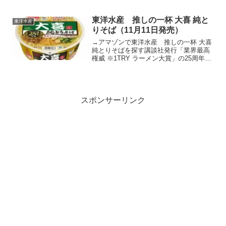
いた濃厚でクリーミーなスープが、歯切
れのよい極細の麺にマッチします。味付
豚肉やかに風かまぼこ等の具材をがっつ
東洋水産 推しの一杯 大喜 純と
東洋水産
り使用した、満足感のある...
りそば（11月11日発売）
→アマゾンで東洋水産 推しの一杯 大喜
純とりそばを探す講談社発行「業界最高
権威 ※1TRY ラーメン大賞」の25周年を
記念し、同誌に25年間掲載され続けてい
る名店「らーめん天神下 大喜」とのコ
ラボレーション商品を発売。なお、この
度の商品は...
スポンサーリンク