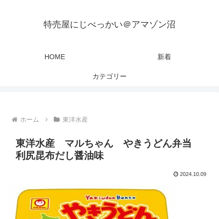
特売屋にじべっかい＠アマゾン沼
HOME
新着
カテゴリー
ホーム
東洋水産
東洋水産 マルちゃん やきうどん弁当
利尻昆布だし醤油味
2024.10.09