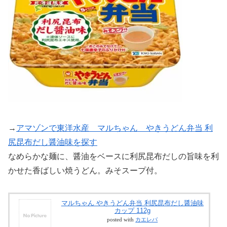
→
アマゾンで東洋水産 マルちゃん やきうどん弁当 利
尻昆布だし醤油味を探す
なめらかな麺に、醤油をベースに利尻昆布だしの旨味を利
かせた香ばしい焼うどん。みそスープ付。
マルちゃん やきうどん弁当 利尻昆布だし醤油味
カップ 112g
posted with
カエレバ