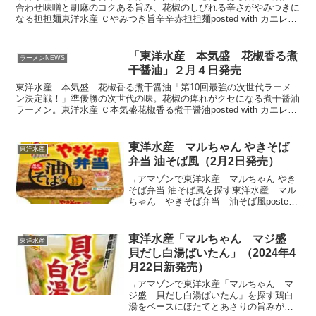
合わせ味噌と胡麻のコクある旨み、花椒のしびれる辛さがやみつきに
なる担担麺東洋水産 Ｃやみつき旨辛辛赤担担麺posted with カエレバ
楽天市場AmazonYahooショッピン...
「東洋水産 本気盛 花椒香る煮
ラーメンNEWS
干醤油」２月４日発売
東洋水産 本気盛 花椒香る煮干醤油「第10回最強の次世代ラーメ
ン決定戦！」準優勝の次世代の味。花椒の痺れがクセになる煮干醤油
ラーメン。東洋水産 Ｃ本気盛花椒香る煮干醤油posted with カエレバ
楽天市場AmazonYahooショッピン...
東洋水産 マルちゃん やきそば
東洋水産
弁当 油そば風（2月2日発売）
→アマゾンで東洋水産 マルちゃん やき
そば弁当 油そば風を探す東洋水産 マル
ちゃん やきそば弁当 油そば風posted
with カエレバ Yahooショッピング
Amazon楽天市場
東洋水産「マルちゃん マジ盛
東洋水産
貝だし白湯ぱいたん」（2024年4
月22日新発売）
→アマゾンで東洋水産「マルちゃん マ
ジ盛 貝だし白湯ぱいたん」を探す鶏白
湯をベースにほたてとあさりの旨みが利