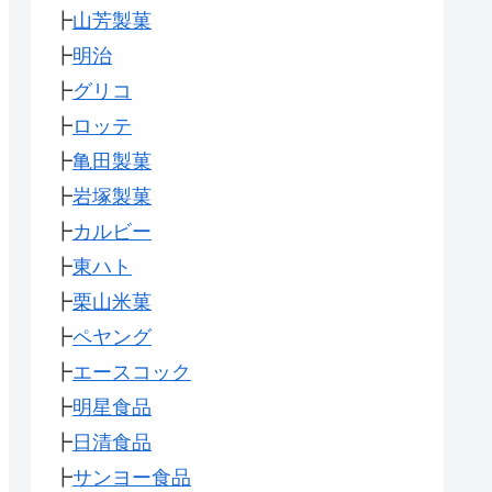
┣
山芳製菓
┣
明治
┣
グリコ
┣
ロッテ
┣
亀田製菓
┣
岩塚製菓
┣
カルビー
┣
東ハト
┣
栗山米菓
┣
ペヤング
┣
エースコック
┣
明星食品
┣
日清食品
┣
サンヨー食品