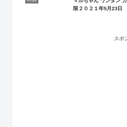
マルちゃん ワンタン カ
特売速報
限２０２１年5月23日
スポ