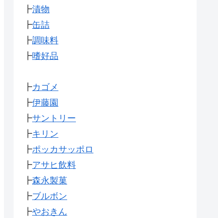
┣
漬物
┣
缶詰
┣
調味料
┣
嗜好品
┣
カゴメ
┣
伊藤園
┣
サントリー
┣
キリン
┣
ポッカサッポロ
┣
アサヒ飲料
┣
森永製菓
┣
ブルボン
┣
やおきん