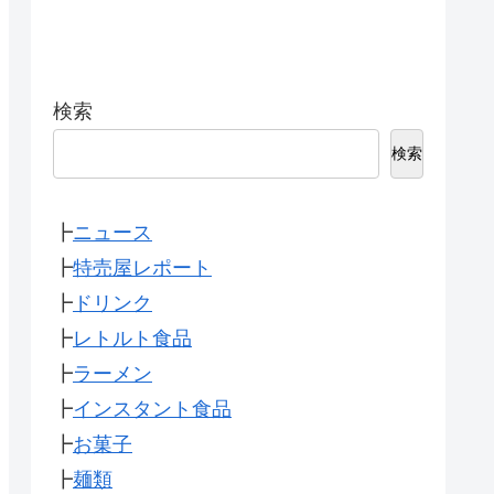
検索
検索
┣
ニュース
┣
特売屋レポート
┣
ドリンク
┣
レトルト食品
┣
ラーメン
┣
インスタント食品
┣
お菓子
┣
麺類