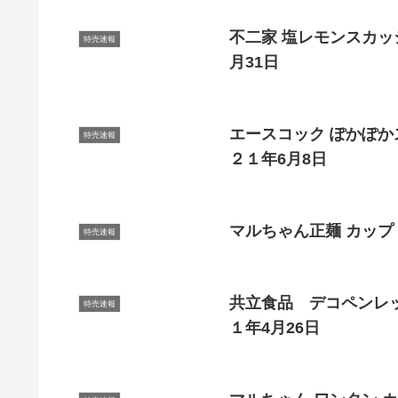
不二家 塩レモンスカッシ
特売速報
月31日
エースコック ぽかぽか
特売速報
２１年6月8日
マルちゃん正麺 カップ 
特売速報
共立食品 デコペンレ
特売速報
１年4月26日