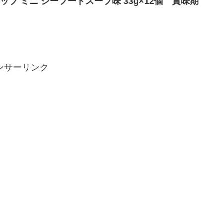
ップ ミニ シーフードスープ味 33g×12個 賞味期
ンサーリンク