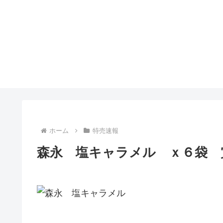
ホーム
特売速報
森永 塩キャラメル ｘ６袋 賞