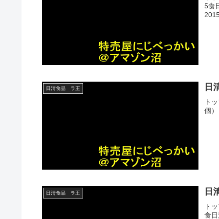
5食日
201
日
日清食品 ラ王
トッ
個） 
日
日清食品 ラ王
トッ
食日清