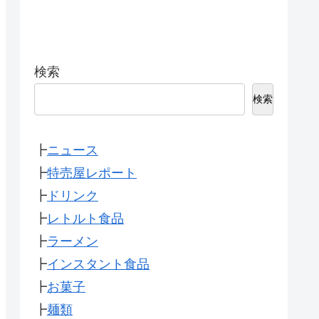
検索
検索
┣
ニュース
┣
特売屋レポート
┣
ドリンク
┣
レトルト食品
┣
ラーメン
┣
インスタント食品
┣
お菓子
┣
麺類