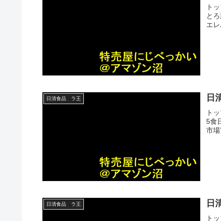
トッ
とろ
エレ
日
日清食品 ラ王
トッ
5食日
市場
日
日清食品 ラ王
トッ