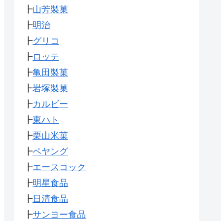
┣
山芳製菓
┣
明治
┣
グリコ
┣
ロッテ
┣
亀田製菓
┣
岩塚製菓
┣
カルビー
┣
東ハト
┣
栗山米菓
┣
ペヤング
┣
エースコック
┣
明星食品
┣
日清食品
┣
サンヨー食品