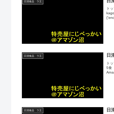
日
日清食品 ラ王
トッ
kago
{'enc
日
日清食品 ラ王
トッ
5食
Am
日
日清食品 ラ王