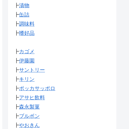
┣
漬物
┣
缶詰
┣
調味料
┣
嗜好品
┣
カゴメ
┣
伊藤園
┣
サントリー
┣
キリン
┣
ポッカサッポロ
┣
アサヒ飲料
┣
森永製菓
┣
ブルボン
┣
やおきん