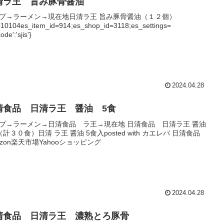
清ラ王 旨み豚骨醤油
プ→ラーメン→現在地日清ラ王 旨み豚骨醤油（１２個）
10104es_item_id=914;es_shop_id=3118;es_settings=
ode':'sjis'}
2024.04.28
清食品 日清ラ王 醤油 5食
プ→ラーメン→日清食品 ラ王→現在地 日清食品 日清ラ王 醤油
（計３０食）日清 ラ王 醤油 5食入posted with カエレバ 日清食品
azon楽天市場Yahooショッピング
2024.04.28
清食品 日清ラ王 濃熟とろ豚骨