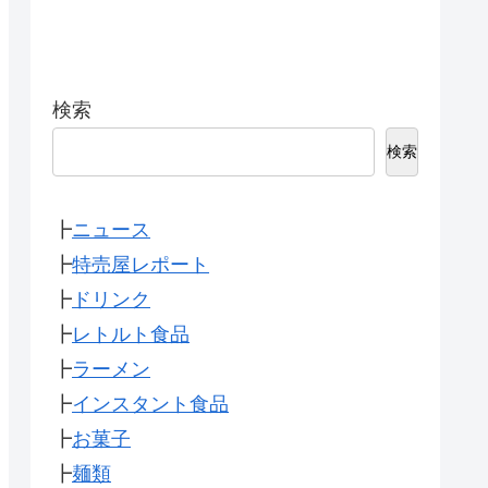
検索
検索
┣
ニュース
┣
特売屋レポート
┣
ドリンク
┣
レトルト食品
┣
ラーメン
┣
インスタント食品
┣
お菓子
┣
麺類