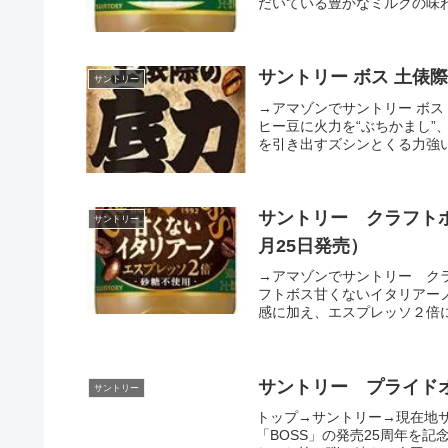
だいている豊かなミルクの味わ
サントリー ボス 土俵
サントリー
→アマゾンでサントリー ボス
ヒー豆に火力を“ぶちかまし
を引き出すズシンとくる力強
サントリー クラフトボ
サントリー
月25日発売）
→アマゾンでサントリー ク
フトボス甘くないイタリアー
感に加え、エスプレッソ２倍に
サントリー プライドオ
サントリー
トップ→サントリー→現在地サ
「BOSS」の発売25周年を記