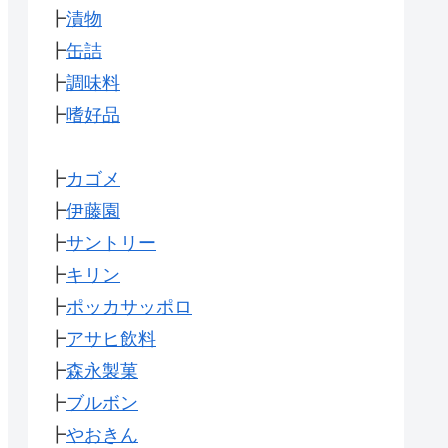
┣
漬物
┣
缶詰
┣
調味料
┣
嗜好品
┣
カゴメ
┣
伊藤園
┣
サントリー
┣
キリン
┣
ポッカサッポロ
┣
アサヒ飲料
┣
森永製菓
┣
ブルボン
┣
やおきん