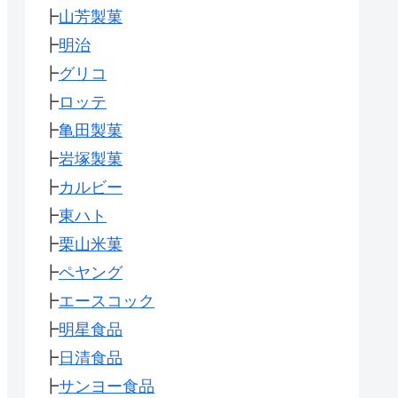
┣
山芳製菓
┣
明治
┣
グリコ
┣
ロッテ
┣
亀田製菓
┣
岩塚製菓
┣
カルビー
┣
東ハト
┣
栗山米菓
┣
ペヤング
┣
エースコック
┣
明星食品
┣
日清食品
┣
サンヨー食品