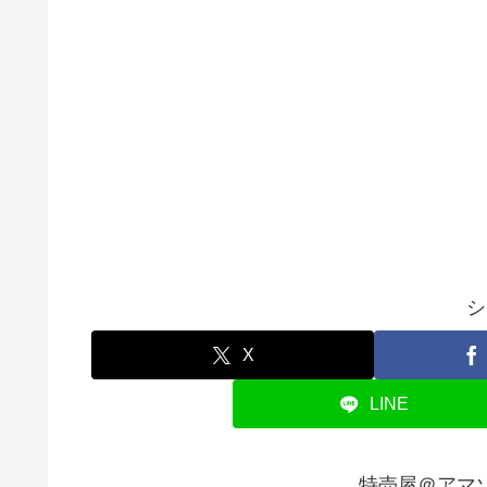
シ
X
LINE
特売屋＠アマ