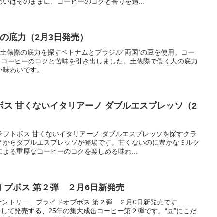
いはそのままに、コーヒーのコクと香りを追...
際の底力（2月3日発売）
 土俵際の底力を探すベトナムとブラジル“両国”の豆を使用。コー
”、コーヒーのコクと苦味を引き出しました。土俵際で働く人の底力
い味わいです。
ス 甘くないイタリアーノ ダブルエスプレッソ（2
ラフトボス 甘くないイタリアーノ ダブルエスプレッソを探すクラ
ノからダブルエスプレッソが登場です。甘くないのに豊かなミルク
よる重厚なコーヒーのコクを楽しめる味わ...
ブボス 第２弾 ２月6日新発売
ントリー プライドオブボス 第２弾 ２月6日新発売です
念して発売する、25年の集大成缶コーヒー第２弾です。“豆”にこだ