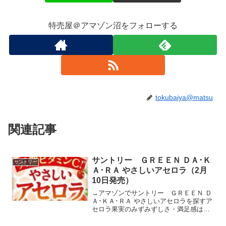
特売屋＠アマゾン沼をフォローする
tokubaiya@matsu
関連記事
サントリー ＧＲＥＥＮ ＤＡ･Ｋ
サントリー
Ａ･ＲＡ やさしいアセロラ（2月
10日発売）
→アマゾンでサントリー ＧＲＥＥＮ Ｄ
Ａ･ＫＡ･ＲＡ やさしいアセロラを探すア
セロラ果実のみずみずしさ・満足感は維
持しつつ、「GREEN DA･KA･RA」ブラ
ンドらしいやさしい甘酸っぱさを実現し