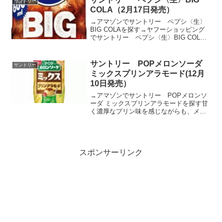
サントリー
COLA（2月17日発売）
→アマゾンでサントリー ペプシ〈生〉
BIG COLAを探す→ヤフーショッピング
でサントリー ペプシ〈生〉BIG COLA
を探す数十種類ものスパイスの中から選
び抜いた“生コーラスパイス”を配合し、非
加熱製法で作りあげることで、生コーラ
サントリー POPメロンソーダ
サントリー
スパイス...
ミックスプリンアラモード(12月
10日発売）
→アマゾンでサントリー POPメロンソ
ーダ ミックスプリンアラモードを探す甘
く濃厚なプリン味を感じながらも、メロ
ンソーダのシュワッと爽やかな後味で、
最後までおいしく飲み続けられる味わい
に仕上げています。喫茶店の固めのプリ
ンを意識し、卵やカラ...
スポンサーリンク