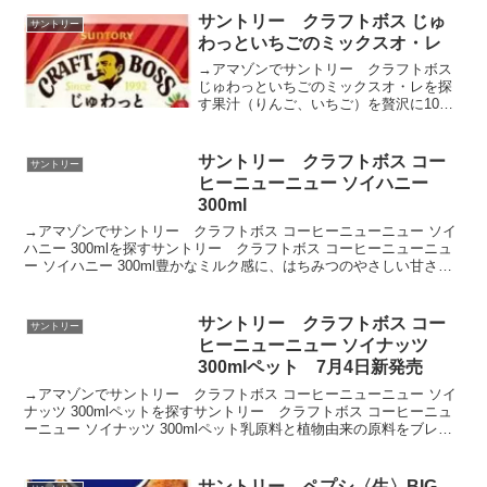
ました。アセロラ果実由来100％の天然ビ
サントリー クラフトボス じゅ
サントリー
タミ...
わっといちごのミックスオ・レ
→アマゾンでサントリー クラフトボス
じゅわっといちごのミックスオ・レを探
す果汁（りんご、いちご）を贅沢に10％
使用し、甘酸っぱいいちごとぎゅっと詰
まったミルク感を実現しました。クラフ
トボス じゅわっといちごのミックスオ・
サントリー クラフトボス コー
サントリー
レ(500ml×2...
ヒーニューニュー ソイハニー
300ml
→アマゾンでサントリー クラフトボス コーヒーニューニュー ソイ
ハニー 300mlを探すサントリー クラフトボス コーヒーニューニュ
ー ソイハニー 300ml豊かなミルク感に、はちみつのやさしい甘さが
加わることで、とろけるような味わいを実現...
サントリー クラフトボス コー
サントリー
ヒーニューニュー ソイナッツ
300mlペット 7月4日新発売
→アマゾンでサントリー クラフトボス コーヒーニューニュー ソイ
ナッツ 300mlペットを探すサントリー クラフトボス コーヒーニュ
ーニュー ソイナッツ 300mlペット乳原料と植物由来の原料をブレン
ドする“NEW乳（ニューニュー）”な製法...
サントリー ペプシ〈生〉BIG