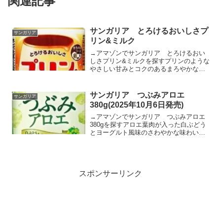
関連記事
サンガリア とろけるおいしさプ
サンガリア
リン&ミルク
→アマゾンでサンガリア とろけるおい
しさプリン&ミルクを探すプリンのような
やさしい甘みとコクのあるまろやかな口
あたりをお楽しみいただけます。期間限
定サンガリア とろけるおいしさ プリン&
ミルク 500mlposted with カエレバ楽天...
サンガリア つぶみアロエ
サンガリア
380g(2025年10月6日発売)
→アマゾンでサンガリア つぶみアロエ
380gを探すアロエ葉肉が入った白ぶどう
とヨーグルト風味のさわやかな味わいで
す。サンガリア つぶみアロエB缶
380gposted with カエレバ Yahooショッピ
ングAmazon楽天市場
スポンサーリンク