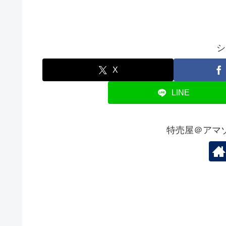
シ
X
LINE
特売屋＠アマ