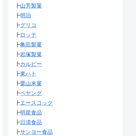
┣
山芳製菓
┣
明治
┣
グリコ
┣
ロッテ
┣
亀田製菓
┣
岩塚製菓
┣
カルビー
┣
東ハト
┣
栗山米菓
┣
ペヤング
┣
エースコック
┣
明星食品
┣
日清食品
┣
サンヨー食品