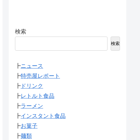
検索
検索
┣
ニュース
┣
特売屋レポート
┣
ドリンク
┣
レトルト食品
┣
ラーメン
┣
インスタント食品
┣
お菓子
┣
麺類