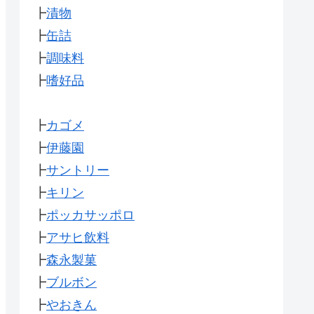
┣
漬物
┣
缶詰
┣
調味料
┣
嗜好品
┣
カゴメ
┣
伊藤園
┣
サントリー
┣
キリン
┣
ポッカサッポロ
┣
アサヒ飲料
┣
森永製菓
┣
ブルボン
┣
やおきん