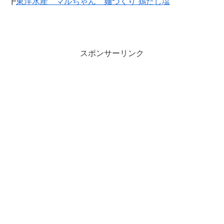
┣
東洋水産 マルちゃん 麺づくり 鶏だし塩
スポンサーリンク