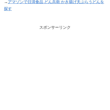
→
アマゾンで日清食品 どん兵衛 かき揚げ天ぷらうどんを
探す
スポンサーリンク