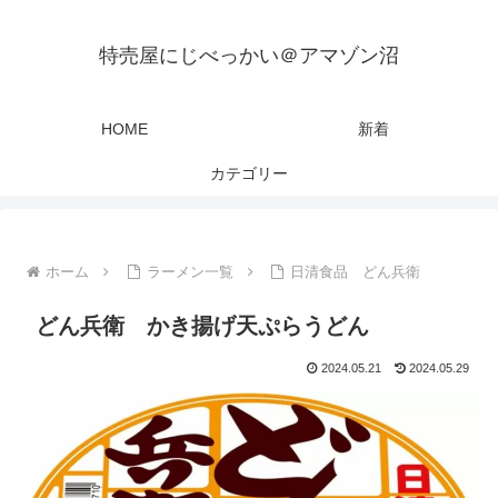
特売屋にじべっかい＠アマゾン沼
HOME
新着
カテゴリー
ホーム
ラーメン一覧
日清食品 どん兵衛
どん兵衛 かき揚げ天ぷらうどん
2024.05.21
2024.05.29