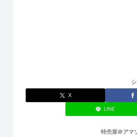
シ
X
LINE
特売屋＠アマ