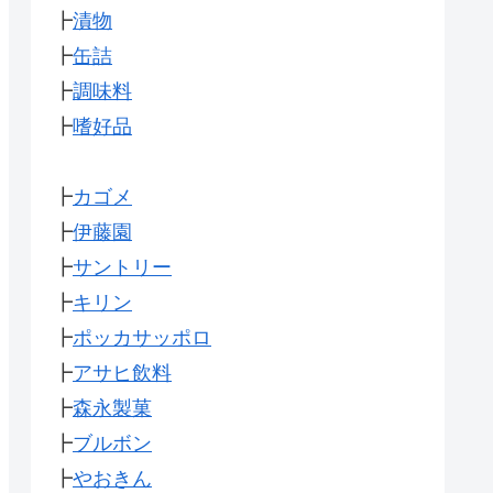
┣
漬物
┣
缶詰
┣
調味料
┣
嗜好品
┣
カゴメ
┣
伊藤園
┣
サントリー
┣
キリン
┣
ポッカサッポロ
┣
アサヒ飲料
┣
森永製菓
┣
ブルボン
┣
やおきん