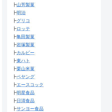
┣
山芳製菓
┣
明治
┣
グリコ
┣
ロッテ
┣
亀田製菓
┣
岩塚製菓
┣
カルビー
┣
東ハト
┣
栗山米菓
┣
ペヤング
┣
エースコック
┣
明星食品
┣
日清食品
┣
サンヨー食品