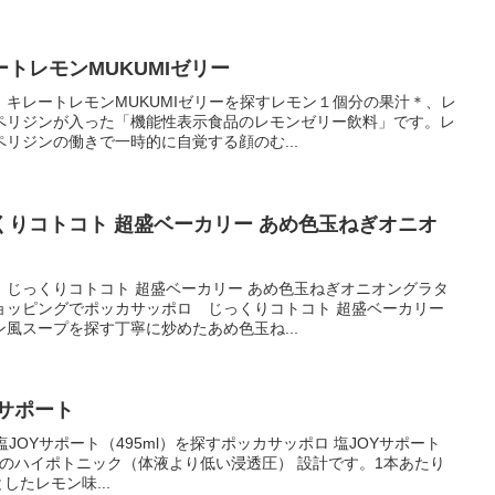
トレモンMUKUMIゼリー
キレートレモンMUKUMIゼリーを探すレモン１個分の果汁＊、レ
ペリジンが入った「機能性表示食品のレモンゼリー飲料」です。レ
リジンの働きで一時的に自覚する顔のむ...
りコトコト 超盛ベーカリー あめ色玉ねぎオニオ
 じっくりコトコト 超盛ベーカリー あめ色玉ねぎオニオングラタ
ョッピングでポッカサッポロ じっくりコトコト 超盛ベーカリー
風スープを探す丁寧に炒めたあめ色玉ね...
Yサポート
JOYサポート（495ml）を探すポッカサッポロ 塩JOYサポート
8g/本のハイポトニック（体液より低い浸透圧） 設計です。1本あたり
したレモン味...