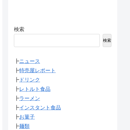
検索
検索
┣
ニュース
┣
特売屋レポート
┣
ドリンク
┣
レトルト食品
┣
ラーメン
┣
インスタント食品
┣
お菓子
┣
麺類