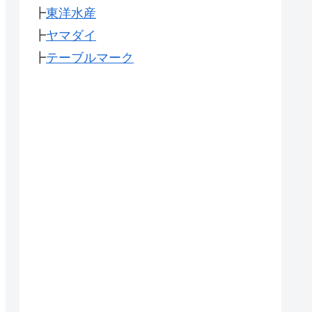
┣
東洋水産
┣
ヤマダイ
┣
テーブルマーク