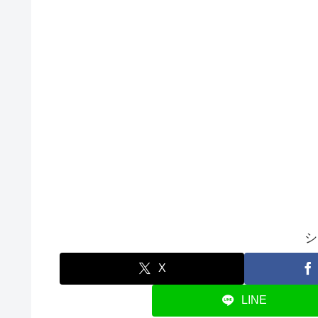
シ
X
LINE