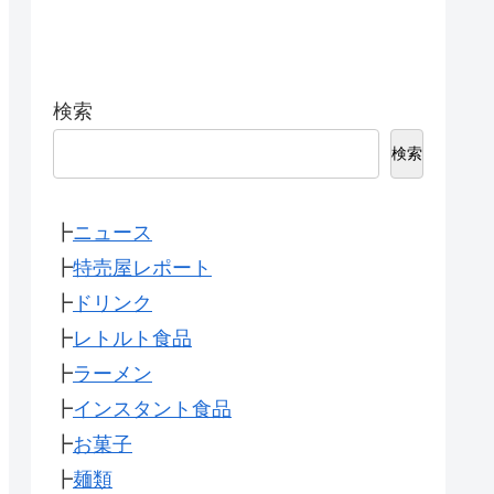
検索
検索
┣
ニュース
┣
特売屋レポート
┣
ドリンク
┣
レトルト食品
┣
ラーメン
┣
インスタント食品
┣
お菓子
┣
麺類