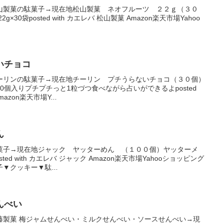
山製菓の駄菓子→現在地松山製菓 ネオフルーツ ２２ｇ（３０
×30袋posted with カエレバ 松山製菓 Amazon楽天市場Yahoo
いチョコ
ーリンの駄菓子→現在地チーリン プチうらないチョコ（３０個）
30個入りプチプチっと1粒づつ食べながら占いができるよposted
azon楽天市場Y...
ん
菓子→現在地ジャック ヤッターめん （１００個）ヤッターメ
ed with カエレバ ジャック Amazon楽天市場Yahooショッピング
▼クッキー▼駄...
んべい
藤製菓 梅ジャムせんべい・ミルクせんべい・ソースせんべい→現