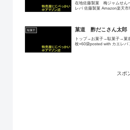
在地佐藤製菓 梅ジャムせんべい
レバ 佐藤製菓 Amazon楽天市場
菓道 酢だこさん太郎
駄菓子
トップ→お菓子→駄菓子→菓道
枚×60袋posted with カエ
スポ