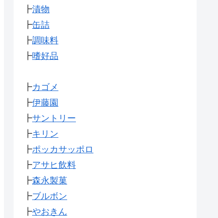
┣
漬物
┣
缶詰
┣
調味料
┣
嗜好品
┣
カゴメ
┣
伊藤園
┣
サントリー
┣
キリン
┣
ポッカサッポロ
┣
アサヒ飲料
┣
森永製菓
┣
ブルボン
┣
やおきん