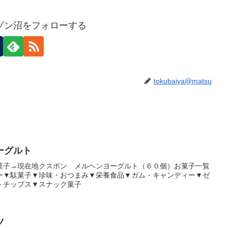
ゾン沼をフォローする
tokubaiya@matsu
ーグルト
菓子→現在地クスボン メルヘンヨーグルト（６０個）お菓子一覧
ー▼駄菓子▼珍味・おつまみ▼栄養食品▼ガム・キャンディー▼ゼ
トチップス▼スナック菓子
ツ