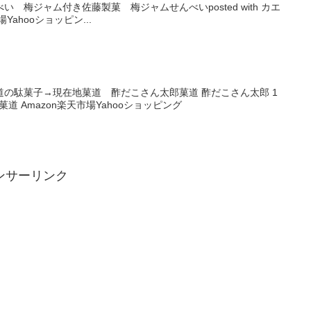
 梅ジャム付き佐藤製菓 梅ジャムせんべいposted with カエ
Yahooショッピン...
の駄菓子→現在地菓道 酢だこさん太郎菓道 酢だこさん太郎 1
レバ 菓道 Amazon楽天市場Yahooショッピング
ンサーリンク