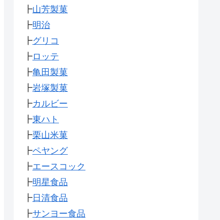
┣
山芳製菓
┣
明治
┣
グリコ
┣
ロッテ
┣
亀田製菓
┣
岩塚製菓
┣
カルビー
┣
東ハト
┣
栗山米菓
┣
ペヤング
┣
エースコック
┣
明星食品
┣
日清食品
┣
サンヨー食品