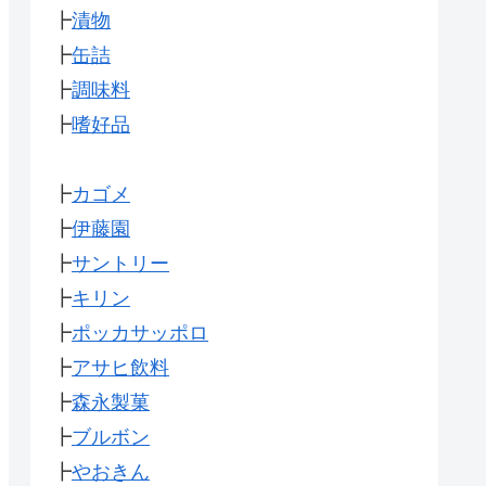
┣
漬物
┣
缶詰
┣
調味料
┣
嗜好品
┣
カゴメ
┣
伊藤園
┣
サントリー
┣
キリン
┣
ポッカサッポロ
┣
アサヒ飲料
┣
森永製菓
┣
ブルボン
┣
やおきん