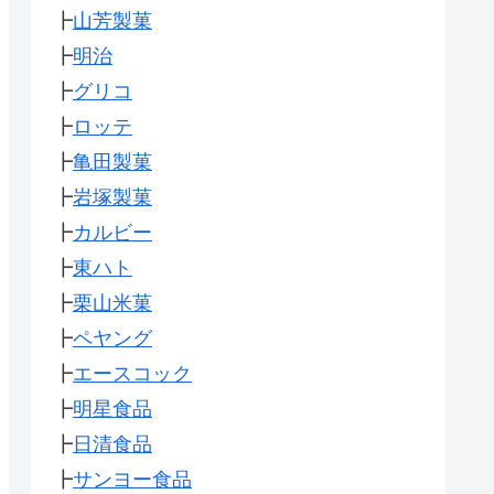
┣
山芳製菓
┣
明治
┣
グリコ
┣
ロッテ
┣
亀田製菓
┣
岩塚製菓
┣
カルビー
┣
東ハト
┣
栗山米菓
┣
ペヤング
┣
エースコック
┣
明星食品
┣
日清食品
┣
サンヨー食品