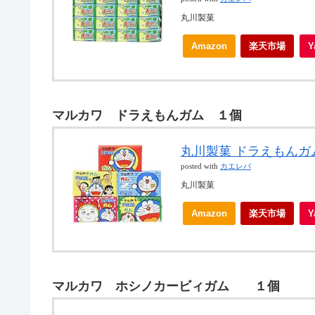
丸川製菓
Amazon
楽天市場
マルカワ ドラえもんガム １個
丸川製菓 ドラえもんガム
posted with
カエレバ
丸川製菓
Amazon
楽天市場
マルカワ ホシノカービィガム １個