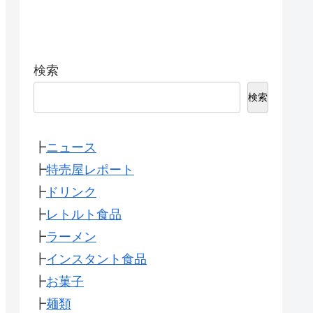
検索
検索
┣
ニュース
┣
特売屋レポート
┣
ドリンク
┣
レトルト食品
┣
ラーメン
┣
インスタント食品
┣
お菓子
┣
麺類