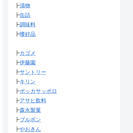
┣
漬物
┣
缶詰
┣
調味料
┣
嗜好品
┣
カゴメ
┣
伊藤園
┣
サントリー
┣
キリン
┣
ポッカサッポロ
┣
アサヒ飲料
┣
森永製菓
┣
ブルボン
┣
やおきん