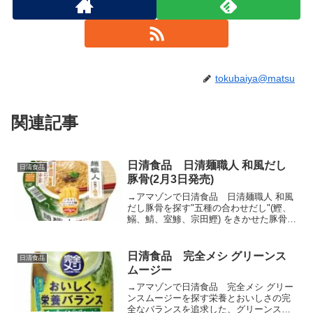
tokubaiya@matsu
関連記事
日清食品 日清麺職人 和風だし
日清食品
豚骨(2月3日発売)
→アマゾンで日清食品 日清麺職人 和風
だし豚骨を探す"五種の合わせだし"(鰹、
鰯、鯖、室鯵、宗田鰹) をきかせた豚骨ス
ープは、あっさりとしながらもコク深い
味わいで、全粒粉入りのしなやかな食感
の麺とも相性抜群です。具材には "豚骨ラ
日清食品 完全メシ グリーンス
日清食品
ーメン" ...
ムージー
→アマゾンで日清食品 完全メシ グリー
ンスムージーを探す栄養とおいしさの完
全なバランスを追求した、グリーンスム