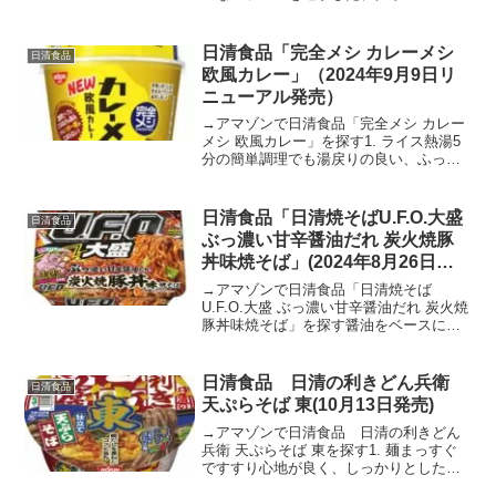
ージー。アップル、キウイフルーツ、ケ
ールなどのさわやかな甘みと酸味が特長
です。日清食品 完全メシ Ｇスムージ-
日清食品「完全メシ カレーメシ
日清食品
posted wit...
欧風カレー」（2024年9月9日リ
ニューアル発売）
→アマゾンで日清食品「完全メシ カレー
メシ 欧風カレー」を探す1. ライス熱湯5
分の簡単調理でも湯戻りの良い、ふっく
ら食感のごはん。2. パウダーコリアンダ
ー、カルダモンなどのスパイスを使用
し、たまねぎの旨みと甘みでコクを、唐
日清食品「日清焼そばU.F.O.大盛
日清食品
辛子でピリッと...
ぶっ濃い甘辛醤油だれ 炭火焼豚
丼味焼そば」(2024年8月26日発
売)
→アマゾンで日清食品「日清焼そば
U.F.O.大盛 ぶっ濃い甘辛醤油だれ 炭火焼
豚丼味焼そば」を探す醤油をベースに豚
肉を炭火で焼いたような香ばしい風味を
きかせた "ぶっ濃い甘辛醤油だれ" は、食
べ応えのある極太ウェーブ麺と相性抜群
日清食品 日清の利きどん兵衛
日清食品
です。仕上げ...
天ぷらそば 東(10月13日発売)
→アマゾンで日清食品 日清の利きどん
兵衛 天ぷらそば 東を探す1. 麺まっすぐ
ですすり心地が良く、しっかりとしたコ
シがあるそば。2. つゆ鰹と宗田鰹の重ね