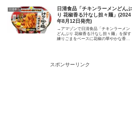
だしと丸大豆しょうゆが上品に調和した
色の濃いつゆ。だしのコクと旨みが感じ
日清食品「チキンラーメンどんぶ
日清食品
られます。3....
り 花椒香る汁なし担々麺」(2024
年8月12日発売)
→アマゾンで日清食品「チキンラーメン
どんぶり 花椒香る汁なし担々麺」を探す
練りごまをベースに花椒の華やかな香り
とポークの風味をきかせた、コク深くや
みつきになる味わいのたれが特長です。
具材は、味付豚ミンチ、ねぎ。日清 チキ
ンラーメンどんぶり ...
スポンサーリンク