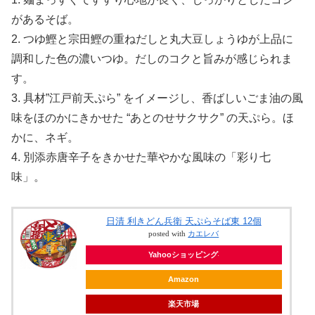
があるそば。
2. つゆ鰹と宗田鰹の重ねだしと丸大豆しょうゆが上品に
調和した色の濃いつゆ。だしのコクと旨みが感じられま
す。
3. 具材”江戸前天ぷら” をイメージし、香ばしいごま油の風
味をほのかにきかせた “あとのせサクサク” の天ぷら。ほ
かに、ネギ。
4. 別添赤唐辛子をきかせた華やかな風味の「彩り七
味」。
日清 利きどん兵衛 天ぷらそば東 12個
posted with
カエレバ
Yahooショッピング
Amazon
楽天市場