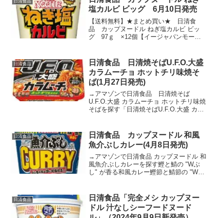
日清食品
1. ライス熱湯5分...
塩カルビ ビッグ 6月10日発売
【送料無料】★まとめ買い★ 日清食
品 カップヌードル ねぎ塩カルビ ビッ
グ 97ｇ ×12個【イージャパンモー
ル】posted with カエレバ eジャパン
YahooショッピングAmazon楽天市場→ア
マゾンで「日清食品 カップヌードル...
日清食品 日清焼そばU.F.O.大盛
日清食品
カラムーチョ ホットチリ味焼そ
ば(1月27日発売)
→アマゾンで日清食品 日清焼そば
U.F.O.大盛 カラムーチョ ホットチリ味焼
そばを探す「日清焼そばU.F.O.大盛 カラ
ムーチョ ホットチリ味焼そば」は、唐辛
子の辛み、オニオンとガーリックの旨み
が食欲をそそる "辛旨" な「カラムーチ
日清食品 カップヌードル 和風
日清食品
ョ」...
魚介ぶしカレー(4月8日発売)
→アマゾンで日清食品 カップヌードル 和
風魚介ぶしカレーを探す鰹と鯖の "Wぶ
し" が香る和風カレー鰹節と鯖節の "Wぶ
し"、焼あご、鯵、煮干し、昆布の6種の
魚介だしをきかせた、香りと旨みが豊か
な和風仕立てのカレースープが特長で
日清食品「完全メシ カップヌー
日清食品
す。具材は、...
ドル 汁なしシーフードヌード
ル」（2024年9月9日新発売）