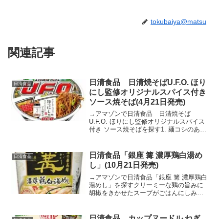
tokubaiya@matsu
関連記事
日清食品 日清焼そばU.F.O. ほり
日清食品
にし監修オリジナルスパイス付き
ソース焼そば(4月21日発売)
→アマゾンで日清食品 日清焼そば
U.F.O. ほりにし監修オリジナルスパイス
付き ソース焼そばを探す1. 麺コシのある
中太ストレート麺。2. ソース豚のうまみ
をベースに、BBQの〆に鉄板で炒めた焼
そばのような香ばしい風味をきかせたソ
日清食品「銀座 篝 濃厚鶏白湯め
日清食品
ース。3...
し」(10月21日発売)
→アマゾンで日清食品「銀座 篝 濃厚鶏白
湯めし」を探すクリーミーな鶏の旨みに
胡椒をきかせたスープがごはんにしみこ
む、濃厚な味わいが特長です。別添の
「特製 旨みオイル」で仕上げれば、鶏の
芳醇な風味が口いっぱいに広がります。
日清食品 カップヌードル ねぎ