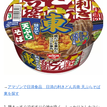
→
アマゾンで日清食品 日清の利きどん兵衛 天ぷらそば
東を探す
1. 麺まっすぐですすり心地が良く、しっかりとしたコシ