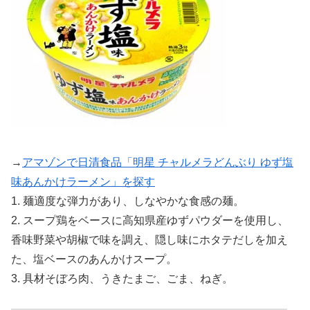
→
アマゾンで日清食品「明星 チャルメラどんぶり ゆず塩
味あんかけラーメン」を探す
1. 麺適度な弾力があり、しなやかな食感の麺。
2. スープ鶏をベースに高知県産ゆずパウダーを使用し、
香味野菜や胡椒で味を調え、隠し味にホタテだしを加え
た、塩ベースのあんかけスープ。
3. 具材そぼろ肉、うきたまご、ごま、ねぎ。