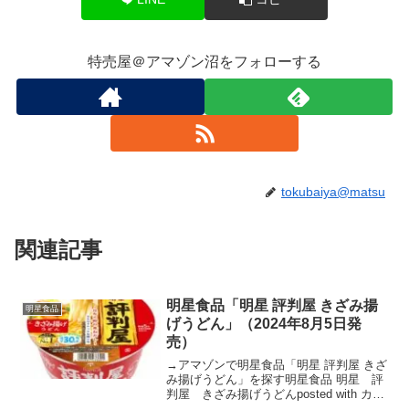
特売屋＠アマゾン沼をフォローする
tokubaiya@matsu
関連記事
明星食品「明星 評判屋 きざみ揚
明星食品
げうどん」（2024年8月5日発
売）
→アマゾンで明星食品「明星 評判屋 きざ
み揚げうどん」を探す明星食品 明星 評
判屋 きざみ揚げうどんposted with カエ
レバ楽天市場AmazonYahooショッピング