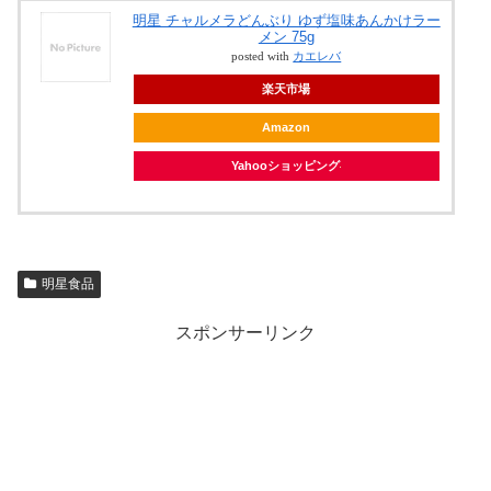
明星 チャルメラどんぶり ゆず塩味あんかけラー
メン 75g
posted with
カエレバ
楽天市場
Amazon
Yahooショッピング
明星食品
スポンサーリンク