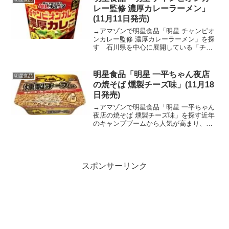
レー監修 濃厚カレーラーメン」
(11月11日発売)
→アマゾンで明星食品「明星 チャンピオ
ンカレー監修 濃厚カレーラーメン」を探
す 石川県を中心に展開している「チャ
ンピオンカレー」とのコラボ。サラリー
マンや家族連れなど幅広い年齢層に支持
され、地元で愛されているカレーチェー
明星食品「明星 一平ちゃん夜店
明星食品
ン店です。提供される...
の焼そば 燻製チーズ味」(11月18
日発売)
→アマゾンで明星食品「明星 一平ちゃん
夜店の焼そば 燻製チーズ味」を探す近年
のキャンプブームから人気が高まり、今
ではジャンルとしても定着しつつある
「燻製料理」。中でも燻製との相性が良
い「チーズ」は、おつまみやお菓子でも
人気のある味わいです。...
スポンサーリンク