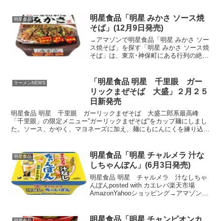
明星食品「明星 みかさ ソース焼
明星食品
そば」(12月9日発売)
→アマゾンで明星食品「明星 みかさ ソー
ス焼そば」を探す「明星 みかさ ソース焼
そば」は、東京･神保町にある行列の絶え
ない焼そば専門店「みかさ」のソース焼
そばを再現したカップ焼そばです。2017
年より発売し、「濃厚Wソース」と「極
「明星食品 明星 千里眼 ガー
ラーメンNEWS
太麺」の食...
リックまぜそば 大盛」２月２５
日新発売
明星食品 明星 千里眼 ガーリックまぜそば 大盛二郎系最高峰
「千里眼」の限定メニュー”ガーリックまぜそば”をカップ麺にしまし
た。ソース、かやく、マヨネーズに加え、麺にもにんにくを練り込
み”ガーリックマシマシ”でパワーアップしています明星食品...
明星食品「明星 チャルメラ 汁な
明星食品
しちゃんぽん」(6月3日発売)
明星食品 明星 チャルメラ 汁なしちゃ
んぽんposted with カエレバ楽天市場
AmazonYahooショッピング→アマゾンで
明星食品「明星 チャルメラ 汁なしちゃん
ぽん」を探す「明星 チャルメラ 汁なしち
ゃんぽん」は、ピンクのかまぼこ...
明星食品「明星 チャンピオンカ
明星食品