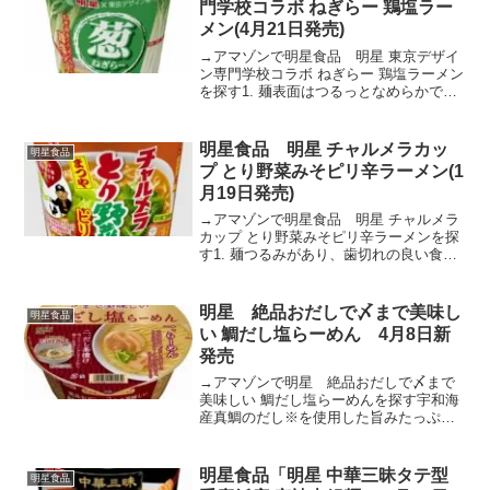
門学校コラボ ねぎらー 鶏塩ラー
メン(4月21日発売)
→アマゾンで明星食品 明星 東京デザイ
ン専門学校コラボ ねぎらー 鶏塩ラーメン
を探す1. 麺表面はつるっとなめらかで中
心はぎゅっと締まった弾むような食感の
ノンフライ麺。2. スープねぎの味わいを
生かす、鶏の旨みをベースにしたシンプ
明星食品 明星 チャルメラカッ
明星食品
ルな鶏塩清...
プ とり野菜みそピリ辛ラーメン​(1
月19日発売)
→アマゾンで明星食品 明星 チャルメラ
カップ とり野菜みそピリ辛ラーメンを探
す1. 麺つるみがあり、歯切れの良い食感
の麺。2. スープ白味噌をベースに鶏や野
菜の旨み、にんにく、赤唐辛子、豆板醤
等を合わせたスープ。3. 別添「ピリ辛と
明星 絶品おだしで〆まで美味し
明星食品
り野菜み...
い 鯛だし塩らーめん 4月8日新
発売
→アマゾンで明星 絶品おだしで〆まで
美味しい 鯛だし塩らーめんを探す宇和海
産真鯛のだし※を使用した旨みたっぷり
で飲み干したくなるほどおいしいスープ
に、おにぎりを加えて絶品だし茶漬けで
〆ることで最後の一滴まで堪能できる鯛
明星食品「明星 中華三昧タテ型
明星食品
だし塩らーめん。(※製...