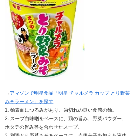
→
アマゾンで明星食品「明星 チャルメラ カップ とり野菜
みそラーメン」を探す
1. 麺表面につるみがあり、歯切れの良い食感の麺。
2. スープ白味噌をベースに、鶏の旨み、野菜パウダー、
ホタテの旨み等を合わせたスープ。
3. 別添とり野菜みそをベースに、赤唐辛子を加えた液体