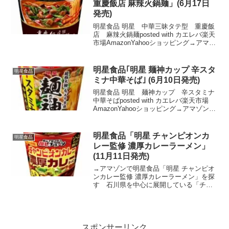
重慶飯店 麻辣火鍋麺」(6月17日
発売)
明星食品 明星 中華三昧タテ型 重慶飯
店 麻辣火鍋麺posted with カエレバ楽天
市場AmazonYahooショッピング→アマゾ
ンで明星食品「明星 中華三昧タテ型 重慶
飯店 麻辣火鍋麺」を探す本場中国の若者
の間でブームになりつつあり、...
明星食品｢明星 麺神カップ 辛スタ
明星食品
ミナ中華そば｣ (6月10日発売)
明星食品 明星 麺神カップ 辛スタミナ
中華そばposted with カエレバ楽天市場
AmazonYahooショッピング→アマゾンで
明星食品｢明星 麺神カップ 辛スタミナ中
華そば｣を探す｢明星 麺神｣ブランドは、
麺が3層からなる｢3層麺製法...
明星食品「明星 チャンピオンカ
明星食品
レー監修 濃厚カレーラーメン」
(11月11日発売)
→アマゾンで明星食品「明星 チャンピオ
ンカレー監修 濃厚カレーラーメン」を探
す 石川県を中心に展開している「チャ
ンピオンカレー」とのコラボ。サラリー
マンや家族連れなど幅広い年齢層に支持
され、地元で愛されているカレーチェー
ン店です。提供される...
スポンサーリンク