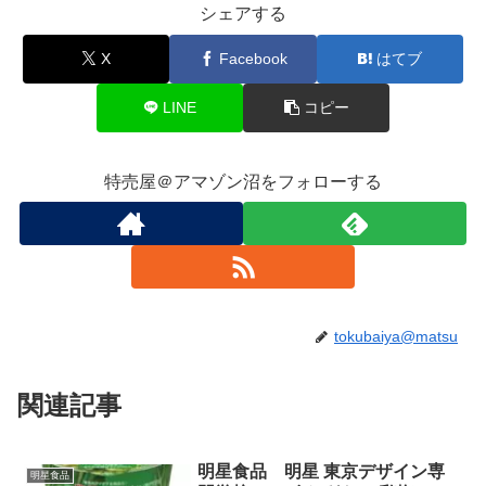
シェアする
X
Facebook
はてブ
LINE
コピー
特売屋＠アマゾン沼をフォローする
tokubaiya@matsu
関連記事
明星食品 明星 東京デザイン専
明星食品