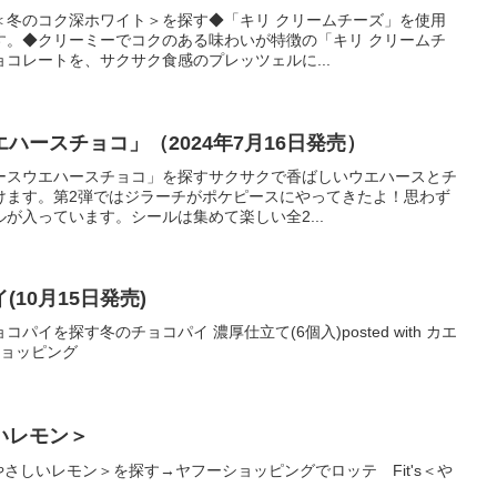
＜冬のコク深ホワイト＞を探す◆「キリ クリームチーズ」を使用
す。◆クリーミーでコクのある味わいが特徴の「キリ クリームチ
コレートを、サクサク食感のプレッツェルに...
ハースチョコ」（2024年7月16日発売）
ースウエハースチョコ」を探すサクサクで香ばしいウエハースとチ
けます。第2弾ではジラーチがポケピースにやってきたよ！思わず
が入っています。シールは集めて楽しい全2...
10月15日発売)
イを探す冬のチョコパイ 濃厚仕立て(6個入)posted with カエ
oショッピング
しいレモン＞
＜やさしいレモン＞を探す→ヤフーショッピングでロッテ Fit's＜や