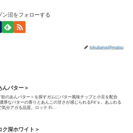
ゾン沼をフォローする
tokubaiya@matsu
のあんバター＞
s＜甘欲のあんバター＞を探すガムにバター風味チップと小豆を配合
、濃厚なバターの香りとあんこの甘さが感じられるFit’ｓ。あふれる
分アガる品質。ロッテ Fi...
コク深ホワイト＞