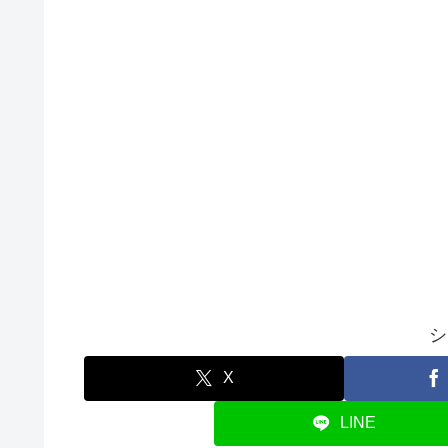
シ
X
LINE