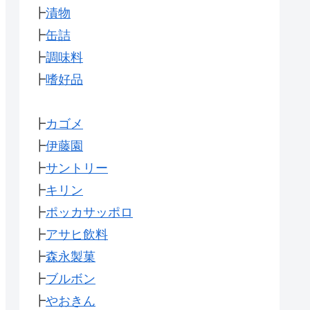
┣
漬物
┣
缶詰
┣
調味料
┣
嗜好品
┣
カゴメ
┣
伊藤園
┣
サントリー
┣
キリン
┣
ポッカサッポロ
┣
アサヒ飲料
┣
森永製菓
┣
ブルボン
┣
やおきん