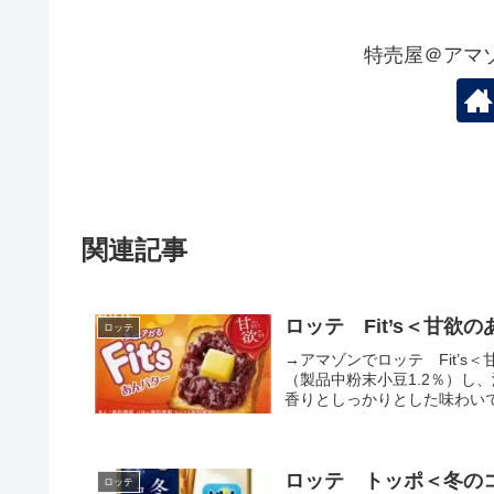
特売屋＠アマ
関連記事
ロッテ Fit’s＜甘欲
ロッテ
→アマゾンでロッテ Fit’
（製品中粉末小豆1.2％）し
香りとしっかりとした味わいで気
ロッテ トッポ＜冬の
ロッテ