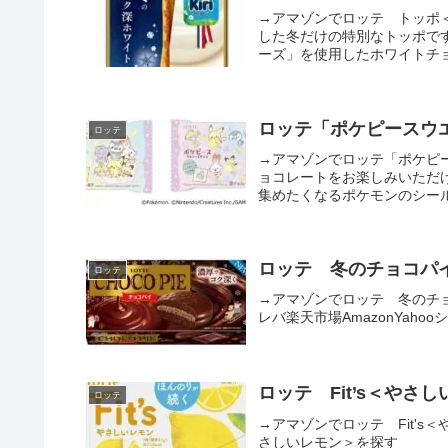
→アマゾンでロッテ トッポ
した冬だけの特別なトッポで
ーズ」を使用したホワイトチョ
ロッテ「ポケピースウエ
ロッテ
→アマゾンでロッテ「ポケピ
ョコレートをお楽しみいただ
集めたくなるポケモンのシール
ロッテ 冬のチョコパイ(
ロッテ
→アマゾンでロッテ 冬のチョコパ
レバ楽天市場AmazonYaho
ロッテ Fit’s＜やさ
ロッテ
→アマゾンでロッテ Fit's
さしいレモン＞を探す