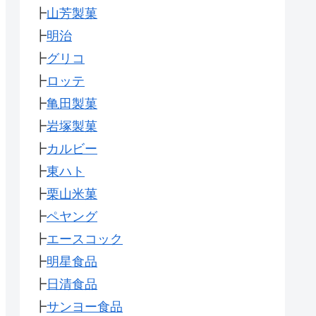
┣
山芳製菓
┣
明治
┣
グリコ
┣
ロッテ
┣
亀田製菓
┣
岩塚製菓
┣
カルビー
┣
東ハト
┣
栗山米菓
┣
ペヤング
┣
エースコック
┣
明星食品
┣
日清食品
┣
サンヨー食品