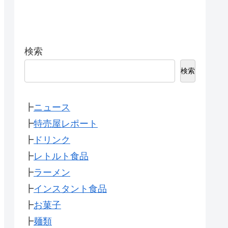
検索
検索
┣
ニュース
┣
特売屋レポート
┣
ドリンク
┣
レトルト食品
┣
ラーメン
┣
インスタント食品
┣
お菓子
┣
麺類