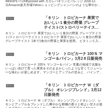
480mlPET×24本posted with カエレバキリンビバレッジ 2018-12-
11Amazon楽天市場Yahooショッピングシャンパンのような華やかさ
があり大人も楽しめる...
「キリン トロピカーナ 果実で
キリン
おいしい１食分の野菜 グレープ
テイスト/ストロベリーテイス
ト」4月2日新発売
キリン トロピカーナ 果実でおいしい１食分の野菜 グレープテイス
ト/ストロベリーテイストトロピカーナ 果実でおいしい１食分の野菜
グレープテイスト 1本で1食分の野菜と果実を使用。 ビタミンＣ入
り。 グレープをブレンドしたぜいたくな味わい。...
「キリン トロピカーナ 100％ マ
キリン
ンゴー＆パイン」3月2６日新発売
キリン トロピカーナ 100％ マンゴー＆パイン 常夏の地域で太陽を
いっぱい浴びて育った果実をそのままかじったような甘くてジューシ
ーな味わいが楽しめます。マンゴーとアップルの甘みと、パインアッ
プルの酸味を楽しめる果汁100％ジュースです。
「キリン トロピカーナ Ｗ（ダ
キリン
ブル） オレンジブレンド」3月12
日新発売
キリン トロピカーナ Ｗ（ダブル） オレンジブレンドオレンジ、レ
モンとアップルをブレンドした爽やかな柑橘の香りと程よい甘さが楽