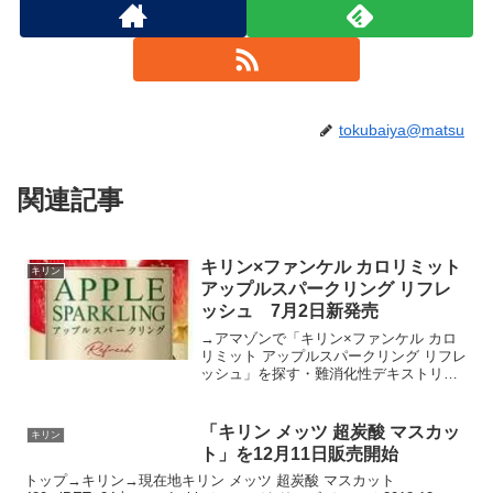
tokubaiya@matsu
関連記事
キリン×ファンケル カロリミット
キリン
アップルスパークリング リフレ
ッシュ 7月2日新発売
→アマゾンで「キリン×ファンケル カロ
リミット アップルスパークリング リフレ
ッシュ」を探す・難消化性デキストリン
の働きで、食事の糖や脂肪の吸収を抑え
る機能が期待できます。・青りんごと赤
りんごの甘酸っぱい味わいが特長です。
「キリン メッツ 超炭酸 マスカッ
キリン
※果汁10％未満・...
ト」を12月11日販売開始
トップ→キリン→現在地キリン メッツ 超炭酸 マスカット