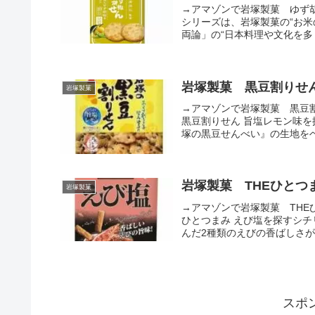
→アマゾンで岩塚製菓 ゆず
シリーズは、岩塚製菓の“お
両論」の“日本料理や文化を多
岩塚製菓 黒豆割りせん
岩塚製菓
→アマゾンで岩塚製菓 黒豆
黒豆割りせん 旨塩レモン味
塚の黒豆せんべい』の生地をベ
岩塚製菓 THEひとつ
岩塚製菓
→アマゾンで岩塚製菓 THE
ひとつまみ えび塩を探すシ
んだ2種類のえびの香ばしさ
スポ