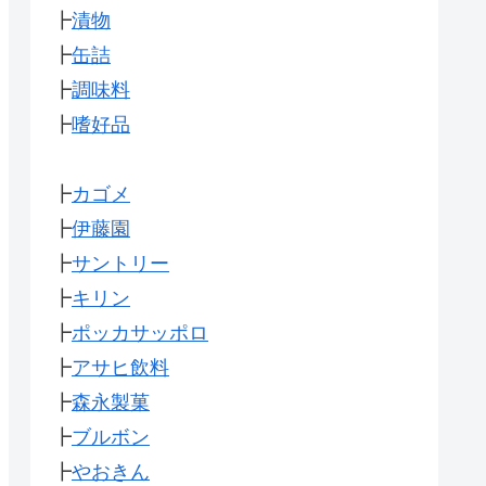
┣
漬物
┣
缶詰
┣
調味料
┣
嗜好品
┣
カゴメ
┣
伊藤園
┣
サントリー
┣
キリン
┣
ポッカサッポロ
┣
アサヒ飲料
┣
森永製菓
┣
ブルボン
┣
やおきん