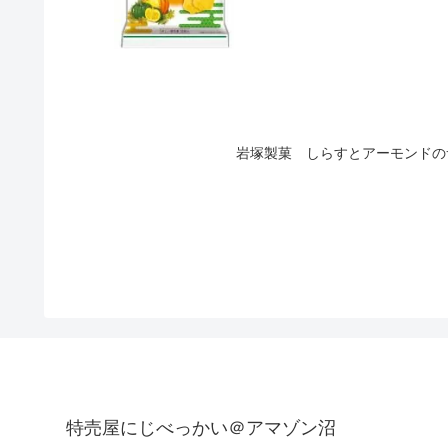
岩塚製菓 しらすとアーモンドのサ
特売屋にじべっかい＠アマゾン沼