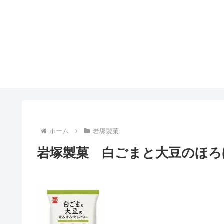
ホーム
岩塚製菓
岩塚製菓 白ごまと大豆のほろほ