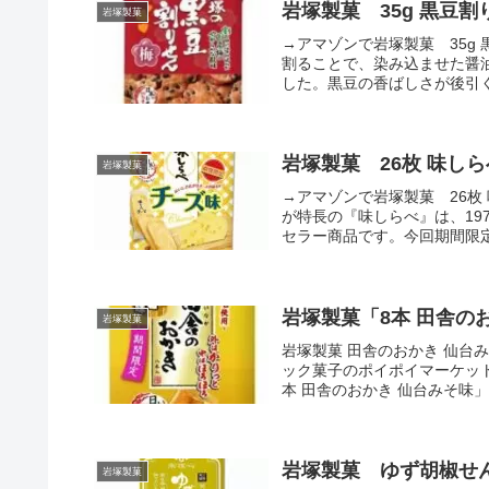
岩塚製菓 35g 黒豆割
岩塚製菓
→アマゾンで岩塚製菓 35g
割ることで、染み込ませた醤
した。黒豆の香ばしさが後引く
岩塚製菓 26枚 味しら
岩塚製菓
→アマゾンで岩塚製菓 26枚
が特長の『味しらべ』は、19
セラー商品です。今回期間限定
岩塚製菓「8本 田舎のお
岩塚製菓
岩塚製菓 田舎のおかき 仙台みそ味
ック菓子のポイポイマーケット 
本 田舎のおかき 仙台みそ味」を
岩塚製菓 ゆず胡椒せん
岩塚製菓