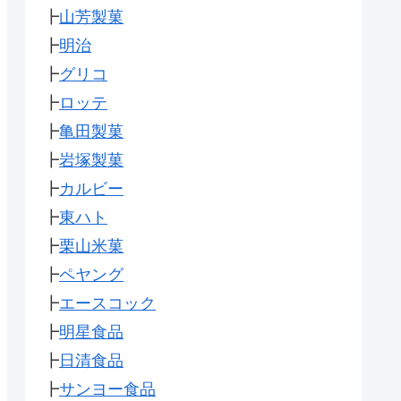
┣
山芳製菓
┣
明治
┣
グリコ
┣
ロッテ
┣
亀田製菓
┣
岩塚製菓
┣
カルビー
┣
東ハト
┣
栗山米菓
┣
ペヤング
┣
エースコック
┣
明星食品
┣
日清食品
┣
サンヨー食品