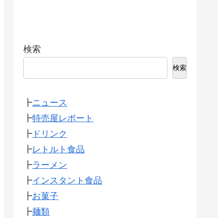
検索
検索
┣
ニュース
┣
特売屋レポート
┣
ドリンク
┣
レトルト食品
┣
ラーメン
┣
インスタント食品
┣
お菓子
┣
麺類