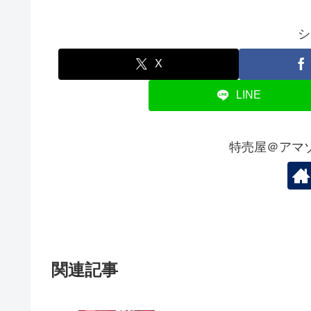
シ
X
LINE
特売屋＠アマ
関連記事