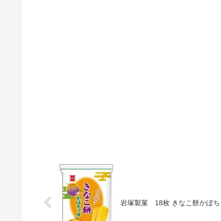
岩塚製菓 18枚 きなこ餅かぼちゃ