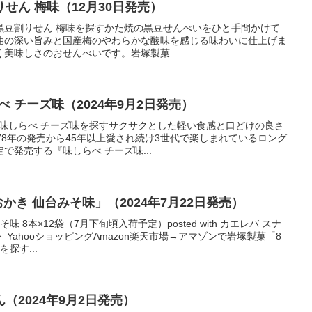
りせん 梅味（12月30日発売）
 黒豆割りせん 梅味を探すかた焼の黒豆せんべいをひと手間かけて
油の深い旨みと国産梅のやわらかな酸味を感じる味わいに仕上げま
美味しさのおせんべいです。岩塚製菓 ...
べ チーズ味（2024年9月2日発売）
 味しらべ チーズ味を探すサクサクとした軽い食感と口どけの良さ
78年の発売から45年以上愛され続け3世代で楽しまれているロング
で発売する『味しらべ チーズ味...
かき 仙台みそ味」（2024年7月22日発売）
 8本×12袋（7月下旬頃入荷予定）posted with カエレバ スナ
YahooショッピングAmazon楽天市場→アマゾンで岩塚製菓「8
探す...
（2024年9月2日発売）