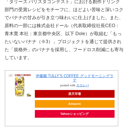
「タリーズ バリスタコンテスト」における創作ドリンク
部門の受賞レシピをモチーフに、ほどよい苦味と深いコク
でバナナの甘みが引き立つ味わいに仕上げました。また、
原料の一部には株式会社ドール（代表取締役社長CEO：
青木寛 本社：東京都中央区、以下 Dole）が取組む「もっ
たいないバナナ（※3）」プロジェクトを通じて提供され
た「規格外」のバナナを採用し、フードロス削減にも寄与
しています。
伊藤園 TULLY’S COFFEE グッドモーニングラ
テ
posted with
カエレバ
楽天市場
Amazon
Yahooショッピング