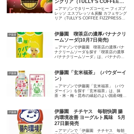
ングリア（TULLY’S COFFEE
FIZZPRESSO CAFE
→アマゾンでタリーズコーヒー フィズプ
SANGRIA）10月6日発売
レッソ エスプレッソ＆炭酸 カフェサング
リア（TULLY’S COFFEE FIZZPRESSO
CAFE SANGRIA）を探す「TULLY’S
COFFEE FIZZPRESSO CAFE SANG...
伊藤園 喫茶店の濃厚バナナクリ
伊藤園
ームソーダ(10月7日発売)
→アマゾンで伊藤園 喫茶店の濃厚バナ
ナクリームソーダを探す「喫茶店の濃厚
バナナクリームソーダ」は、バナナの甘
さとまるでアイスクリームを溶かしたよ
うな濃厚でクリーミーな舌触りが心地良
い炭酸飲料です。伊藤園 喫茶店の濃厚バ
伊藤園「玄米福茶」（パウダーイ
伊藤園
ナナクリームソーダ(4...
ン）
→アマゾンで伊藤園「玄米福茶」（パウ
ダーイン）を探す「玄米福茶」は、抹
茶・米・梅・昆布の縁起のよい国産4種を
ブレンドした旨味と酸味が特長のお茶で
す。キャップ部分に粉末が入っており、
キャップを開けて振ることで、手軽に作
伊藤園 チチヤス 毎朝快調 腸
伊藤園
りたての味わいをお楽しみ...
内環境改善 ヨーグルト風味 5月
27日新発売
→アマゾンで「伊藤園 チチヤス 毎朝