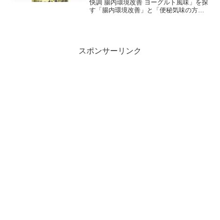
快調 腸内環境改善 ヨーグルト風味」を探
す「腸内環境改善」と「便秘気味の方の
お通じ改善」、また清涼飲料業界で初と
なる「やや軟らかめの便改善」という、
「グアーガム分解物（食物繊維）」の機
能性を表示したトリプ...
スポンサーリンク