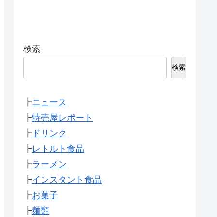
検索
検索
┣
ニュース
┣
特売屋レポート
┣
ドリンク
┣
レトルト食品
┣
ラーメン
┣
インスタント食品
┣
お菓子
┣
麺類