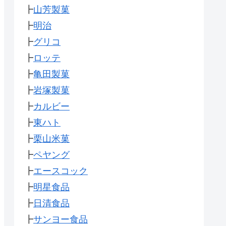
┣
山芳製菓
┣
明治
┣
グリコ
┣
ロッテ
┣
亀田製菓
┣
岩塚製菓
┣
カルビー
┣
東ハト
┣
栗山米菓
┣
ペヤング
┣
エースコック
┣
明星食品
┣
日清食品
┣
サンヨー食品