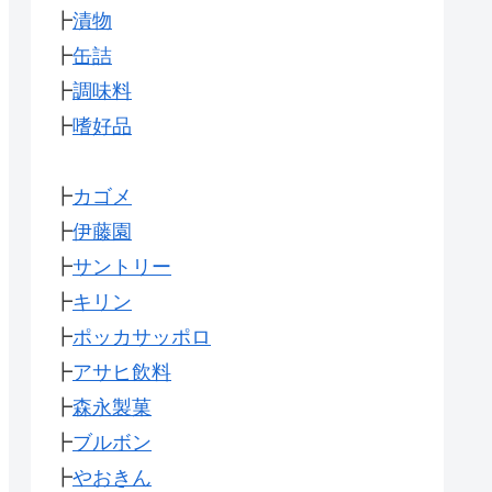
┣
漬物
┣
缶詰
┣
調味料
┣
嗜好品
┣
カゴメ
┣
伊藤園
┣
サントリー
┣
キリン
┣
ポッカサッポロ
┣
アサヒ飲料
┣
森永製菓
┣
ブルボン
┣
やおきん