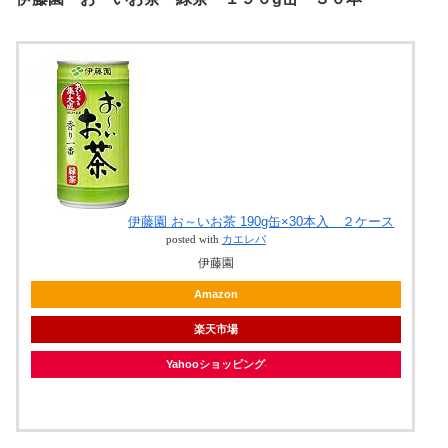
伊藤園 お～いお茶 190g缶×30本入 ２ケース
posted with
カエレバ
伊藤園
Amazon
楽天市場
Yahooショッピング