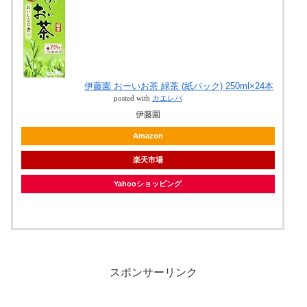
伊藤園 おーいお茶 緑茶 (紙パック) 250ml×24本
posted with
カエレバ
伊藤園
Amazon
楽天市場
Yahooショッピング
スポンサーリンク