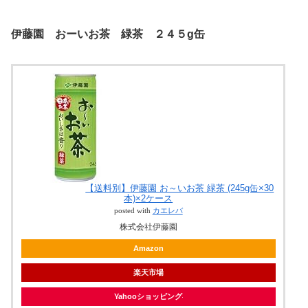
伊藤園 おーいお茶 緑茶 ２４５g缶
【送料別】伊藤園 お～いお茶 緑茶 (245g缶×30
本)×2ケース
posted with
カエレバ
株式会社伊藤園
Amazon
楽天市場
Yahooショッピング