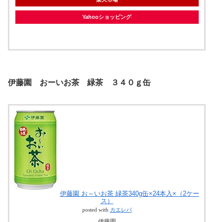
Yahooショッピング
伊藤園 おーいお茶 緑茶 ３４０ｇ缶
伊藤園 お～いお茶 緑茶340g缶×24本入×（2ケー
ス）
posted with
カエレバ
伊藤園