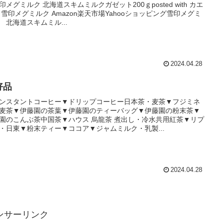
印メグミルク 北海道スキムミルクガゼット200ｇposted with カエ
 雪印メグミルク Amazon楽天市場Yahooショッピング雪印メグミ
 北海道スキムミル...
2024.04.28
好品
ンスタントコーヒー▼ドリップコーヒー日本茶・麦茶▼フジミネ
麦茶▼伊藤園の茶葉▼伊藤園のティーバッグ▼伊藤園の粉末茶▼
園のこんぶ茶中国茶▼ハウス 烏龍茶 煮出し・冷水共用紅茶▼リプ
・日東▼粉末ティー▼ココア▼ジャムミルク・乳製...
2024.04.28
ンサーリンク