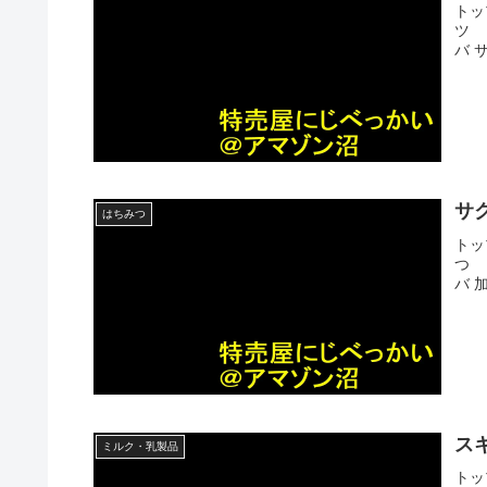
トッ
ツ 
バ 
サ
はちみつ
トッ
つ 
バ 
ス
ミルク・乳製品
トッ