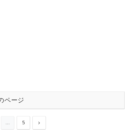
のページ
次
…
5