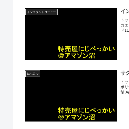
イ
インスタントコーヒー
トッ
カエ
ド11
サ
はちみつ
トッ
ポリ
舗 