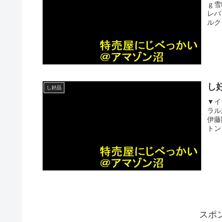
ｇ雪
レバ
ルク
し
し好品
▼イ
ラル
伊藤
トン
スポ