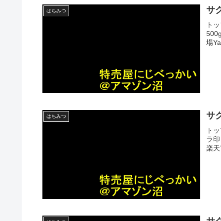
サ
はちみつ
トッ
500
場Y
サ
はちみつ
トッ
ラ印 
楽天
サ