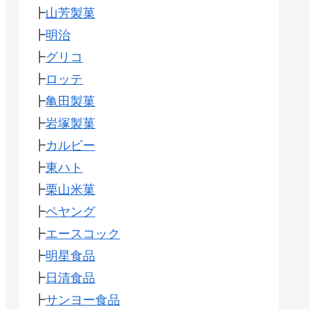
┣
山芳製菓
┣
明治
┣
グリコ
┣
ロッテ
┣
亀田製菓
┣
岩塚製菓
┣
カルビー
┣
東ハト
┣
栗山米菓
┣
ペヤング
┣
エースコック
┣
明星食品
┣
日清食品
┣
サンヨー食品