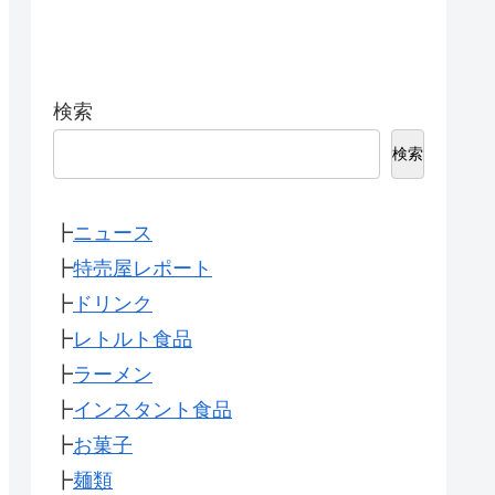
検索
検索
┣
ニュース
┣
特売屋レポート
┣
ドリンク
┣
レトルト食品
┣
ラーメン
┣
インスタント食品
┣
お菓子
┣
麺類