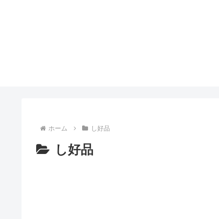
ホーム
し好品
し好品