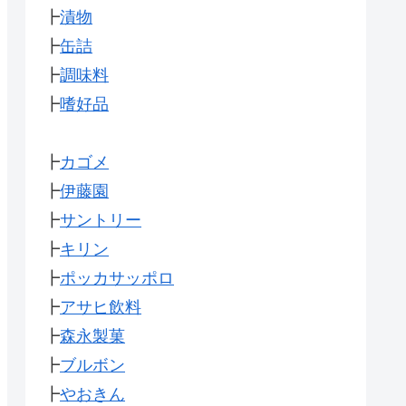
┣
漬物
┣
缶詰
┣
調味料
┣
嗜好品
┣
カゴメ
┣
伊藤園
┣
サントリー
┣
キリン
┣
ポッカサッポロ
┣
アサヒ飲料
┣
森永製菓
┣
ブルボン
┣
やおきん