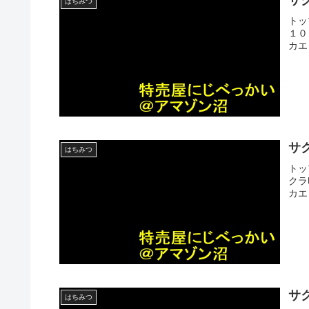
はちみつ
トッ
１０
カエ
サ
はちみつ
トッ
クラ
カエ
サ
はちみつ