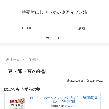
特売屋にじべっかい＠アマゾン沼
HOME
新着
カテゴリー
ホーム
缶詰
豆・卵・豆の缶詰
2024.06.23
2024.07.02
はごろも うずらの卵
はごろも ホームクッキング うずらの卵(国産) 8
個入 (2518)×2個
posted with
カエレバ